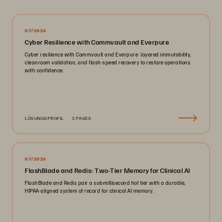
07/2026
Cyber Resilience with Commvault and Everpure
Cyber resilience with Commvault and Everpure: layered immutability,
cleanroom validation, and flash-speed recovery to restore operations
with confidence.
LÖSUNGSPROFIL
3 PAGES
07/2026
FlashBlade and Redis: Two-Tier Memory for Clinical AI
FlashBlade and Redis pair a submillisecond hot tier with a durable,
HIPAA-aligned system of record for clinical AI memory.