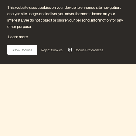
This website uses cookies on your device to enhance site navigation,
analyse site usage, and deliver you advertisements based on your
interests. We do not collect or share your personal information for any
Unternehmen
Lösungen
other purpose.
Jobs
Künstliche Intelligenz
Nachhaltigkeit und soziale
Cloud
Learn more
Auswirkungen
Cyber-Resilienz
Investorenbeziehungen
Datensicherheit
Leadership
Datenbanken
Allow Cookies
Reject Cookies
Cookie Preferences
Standorte
Virtualisierung
Executive Briefing Center
Plattform und Produkte
Partner
Enterprise Data Cloud
Partnerübersicht
Die Everpure-Plattform
Partner Central
Evergreen//One
Partnerzertifizierungen
Main Menu
FlashArray
FlashBlade
FlashBlade//EXA
Real-time Enterprise File
Unsere Plattform
Portworx
Ressourcen
Kontaktieren Sie uns!
Pure360-Demos
Vertrieb kontaktieren
Produkte
Veranstaltungen und
Sprechen Sie mit uns
Webinare
Vertrieb anrufen
Produktankündigungen
Zertifizierungen
Newsroom
Richtlinie über die
Lösungen
Blog
Veröffentlichung von