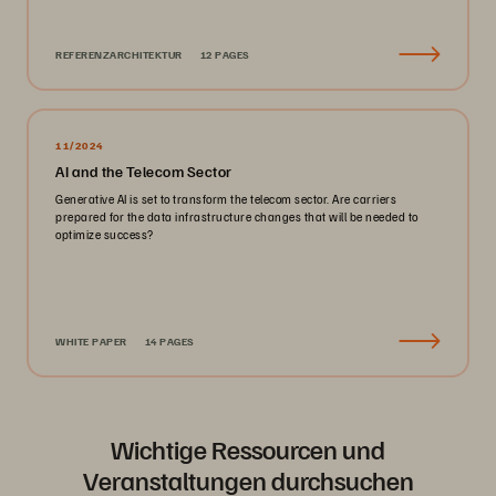
REFERENZARCHITEKTUR
12 PAGES
11/2024
AI and the Telecom Sector
Generative AI is set to transform the telecom sector. Are carriers
prepared for the data infrastructure changes that will be needed to
optimize success?
WHITE PAPER
14 PAGES
Wichtige Ressourcen und
Veranstaltungen durchsuchen