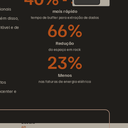
ionais
mais rápido
tempo de buffer para extração de dados
ém disso,
66%
tável e de
Redução
do espaço em rack
23%
Menos
nas faturas de energia elétrica
tos
acenter e
Locais
APJ