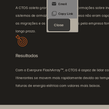
A CTOS coleta grandes volumes de informações sobre ind
sistemas de armazenamento da empresa não eram capaze
as migrações e os upgrades realizados pela empresa for
Close
longo prazo.
Resultados
Com o Everpure FlashArray™, a CTOS é capaz de lidar co
Itinerantes se movem mais rapidamente devido ao tempo
faturas de energia elétrica com valores mais baixos.