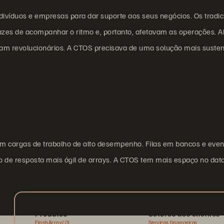
ivíduos e empresas para dar suporte aos seus negócios. Os tradic
s de acompanhar o ritmo e, portanto, afetavam as operações. Al
am revolucionários. A CTOS precisava de uma solução mais susten
m cargas de trabalho de alto desempenho. Filas em bancos e even
 de resposta mais ágil de arrays. A CTOS tem mais espaço no dat
Produtos
Setores dos clientes
FlashArray//X
Serviços financeiros