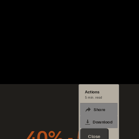
Actions
5 min. read
Share
Download
40% - 50%
Close