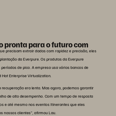
a; poderemos concretizar as
s em nosso planejamento.”
 Lau
e TI, CTOS
pronta para o futuro com
ue precisam extrair dados com rapidez e precisão, eles
mplantação da Everpure. Os produtos da Everpure
períodos de pico. A empresa usa vários bancos de
t Enterprise Virtualization.
 recuperação era lenta. Mas agora, podemos garantir
abalho de alto desempenho. Com um tempo de resposta
cos e até mesmo nos eventos Itinerantes que eles
os nossos clientes”, afirmou Lau.