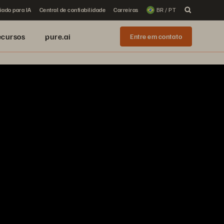
iado para IA
Central de confiabilidade
Carreiras
BR / PT
ecursos
pure.ai
Entre em contato