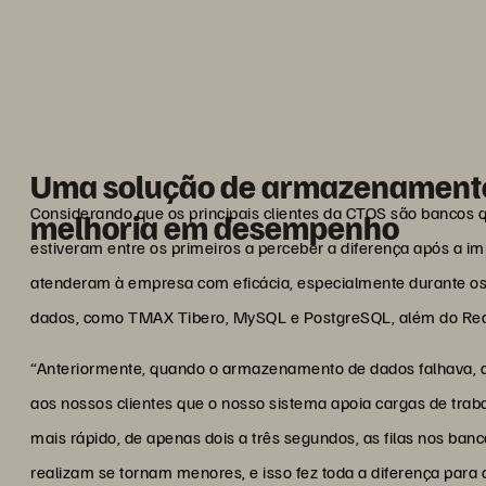
plataforma confiável e segur
ideias inovadoras presente
Benjamin
Gerente geral d
Uma solução de armazenamento 
Considerando que os principais clientes da CTOS são bancos q
melhoria em desempenho
estiveram entre os primeiros a perceber a diferença após a i
atenderam à empresa com eficácia, especialmente durante os 
dados, como TMAX Tibero, MySQL e PostgreSQL, além do Red Ha
“Anteriormente, quando o armazenamento de dados falhava, a
aos nossos clientes que o nosso sistema apoia cargas de tr
mais rápido, de apenas dois a três segundos, as filas nos ban
realizam se tornam menores, e isso fez toda a diferença para 