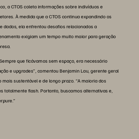
co, a CTOS coleta informações sobre indivíduos e
setores. À medida que a CTOS continua expandindo os
 dados, ela enfrentou desafios relacionados a
zenamento exigiam um tempo muito maior para geração
presa.
Sempre que ficávamos sem espaço, era necessário
ação e upgrades”, comentou Benjamin Lau, gerente geral
mais sustentável e de longo prazo. “A maioria dos
 totalmente flash. Portanto, buscamos alternativas e,
erpure.”
iar na Everpure como uma