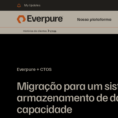
My Updates
Nossa plataforma
Histórias de clientes
CTOS
Everpure + CTOS
Migração para um si
armazenamento de da
capacidade