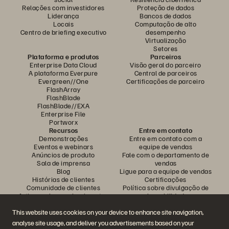
Relações com investidores
Proteção de dados
Liderança
Bancos de dados
Locais
Computação de alto
Centro de briefing executivo
desempenho
Virtualização
Setores
Plataforma e produtos
Parceiros
Enterprise Data Cloud
Visão geral do parceiro
A plataforma Everpure
Central de parceiros
Evergreen//One
Certificações de parceiro
FlashArray
FlashBlade
FlashBlade//EXA
Enterprise File
Portworx
Recursos
Entre em contato
Demonstrações
Entre em contato com a
Eventos e webinars
equipe de vendas
Anúncios de produto
Fale com o departamento de
Sala de imprensa
vendas
Blog
Ligue para a equipe de vendas
Histórias de clientes
Certificações
Comunidade de clientes
Política sobre divulgação de
Artigos sobre conhecimentos
vulnerabilidades
This website uses cookies on your device to enhance site navigation,
analyse site usage, and deliver you advertisements based on your
Participe da conversa