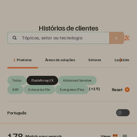
Histórias de clientes
Tópicos, setor ou tecnologia
Ir
1
Produtos
Áreas de soluções
Setores
Localidades 
Todos
FlashArray//X
Advanced Services
(+19)
Reset
AIRI
Enterprise File
Evergreen//Flex
Português
178
Match your search
View