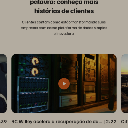
palavra: conheça mais
histórias de clientes
Clientes contam como estão transformando suas
empresas com nossa plataforma de dados simples
e inovadora.
:39
RC Willey acelera a recuperação de dados completa com o Veeam Backup
 | 
2:22