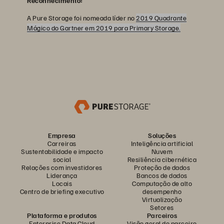
Reconhecimento:
A Pure Storage foi nomeada líder no
2019 Quadrante
Mágico do Gartner em 2019 para Primary Storage.
Empresa
Soluções
Carreiras
Inteligência artificial
Sustentabilidade e impacto
Nuvem
social
Resiliência cibernética
Relações com investidores
Proteção de dados
Liderança
Bancos de dados
Locais
Computação de alto
Centro de briefing executivo
desempenho
Virtualização
Setores
Plataforma e produtos
Parceiros
Enterprise Data Cloud
Visão geral do parceiro