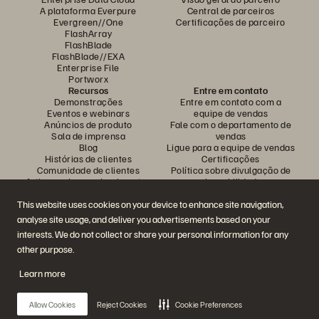
A plataforma Everpure
Central de parceiros
Evergreen//One
Certificações de parceiro
FlashArray
FlashBlade
FlashBlade//EXA
Enterprise File
Portworx
Recursos
Entre em contato
Demonstrações
Entre em contato com a
Eventos e webinars
equipe de vendas
Anúncios de produto
Fale com o departamento de
Sala de imprensa
vendas
Blog
Ligue para a equipe de vendas
Histórias de clientes
Certificações
Comunidade de clientes
Política sobre divulgação de
Artigos sobre conhecimentos
vulnerabilidades
This website uses cookies on your device to enhance site navigation,
analyse site usage, and deliver you advertisements based on your
Participe da conversa
interests. We do not collect or share your personal information for any
Siga todas as redes sociais da Everpure
other purpose.
Learn more
© 2026 Everpure, Inc. Todos os direitos reservados.
Allow Cookies
Reject Cookies
Cookie Preferences
Privacidade
Termos do site
Questões legais
Central de confiabilidade