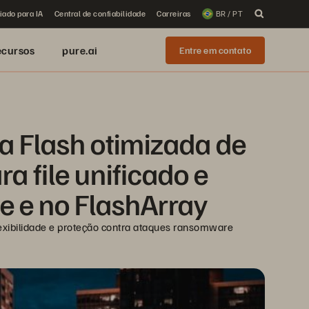
iado para IA
Central de confiabilidade
Carreiras
BR / PT
ecursos
pure.ai
Entre em contato
a Flash otimizada de 
 file unificado e 
e e no FlashArray
exibilidade e proteção contra ataques ransomware