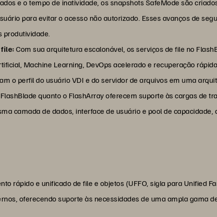
ados e o tempo de inatividade, os snapshots SafeMode são criad
uário para evitar o acesso não autorizado. Esses avanços de seg
 produtividade.
file:
Com sua arquitetura escalonável, os serviços de file no Flas
Artificial, Machine Learning, DevOps acelerado e recuperação ráp
idam o perfil do usuário VDI e do servidor de arquivos em uma arq
o FlashBlade quanto o FlashArray oferecem suporte às cargas de t
sma camada de dados, interface de usuário e pool de capacidade, a
rápido e unificado de file e objetos (UFFO, sigla para Unified Fast
rnos, oferecendo suporte às necessidades de uma ampla gama de 