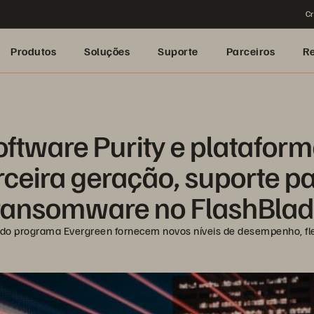
Cr
Produtos
Soluções
Suporte
Parceiros
R
ftware Purity e plataform
eira geração, suporte para
ransomware no FlashBlad
 do programa Evergreen fornecem novos níveis de desempenho, fl