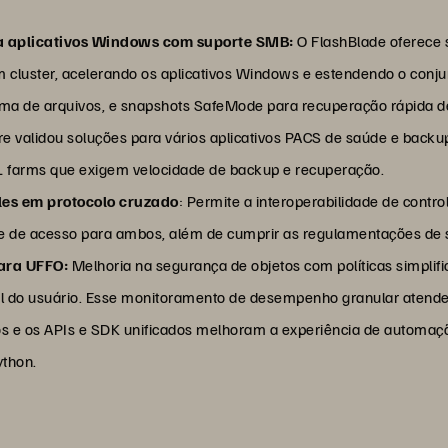
 aplicativos Windows com suporte SMB:
O FlashBlade oferece
 cluster, acelerando os aplicativos Windows e estendendo o conju
stema de arquivos, e snapshots SafeMode para recuperação rápida 
 validou soluções para vários aplicativos PACS de saúde e backu
L farms que exigem velocidade de backup e recuperação.
les em protocolo cruzado
: Permite a interoperabilidade de cont
ole de acesso para ambos, além de cumprir as regulamentações de
para UFFO:
Melhoria na segurança de objetos com políticas simplifi
l do usuário. Esse monitoramento de desempenho granular atende a 
os e os APIs e SDK unificados melhoram a experiência de automaç
ython.