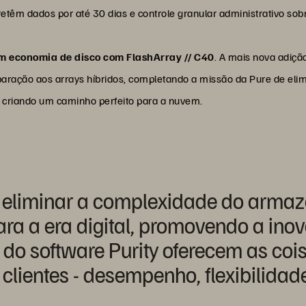
e retêm dados por até 30 dias e controle granular administrativo s
com economia de disco com FlashArray // C40
. A mais nova adiçã
ração aos arrays híbridos, completando a missão da Pure de elim
criando um caminho perfeito para a nuvem.
a eliminar a complexidade do arm
ara a era digital, promovendo a ino
 do software Purity oferecem as coi
clientes - desempenho, flexibilidad