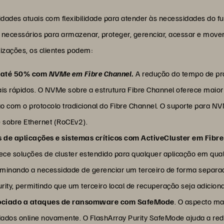
idades atuais com flexibilidade para atender às necessidades do fu
 necessários para armazenar, proteger, gerenciar, acessar e move
lizações, os clientes podem:
m até 50% com
NVMe em Fibre Channel
.
A redução do tempo de pr
ais rápidos. O NVMe sobre a estrutura Fibre Channel oferece mai
o com o protocolo tradicional do Fibre Channel. O suporte para
e sobre Ethernet (RoCEv2).
de aplicações e sistemas críticos com ActiveCluster em Fibr
ece soluções de cluster estendido para qualquer aplicação em qualq
liminando a necessidade de gerenciar um terceiro de forma separad
urity, permitindo que um terceiro local de recuperação seja adici
ssociado a ataques de ransomware com SafeMode
. O aspecto m
 dados online novamente. O FlashArray Purity SafeMode ajuda a r