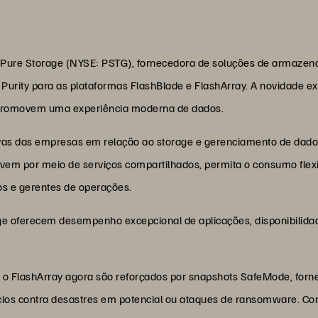
Pure Storage (NYSE: PSTG), fornecedora de soluções de armazen
e Purity para as plataformas FlashBlade e FlashArray. A novidade 
e promovem uma experiência moderna de dados.
ivas das empresas em relação ao storage e gerenciamento de dad
vem por meio de serviços compartilhados, permita o consumo fle
os e gerentes de operações.
ge oferecem desempenho excepcional de aplicações, disponibilida
 o FlashArray agora são reforçados por snapshots SafeMode, forn
cios contra desastres em potencial ou ataques de ransomware. Com