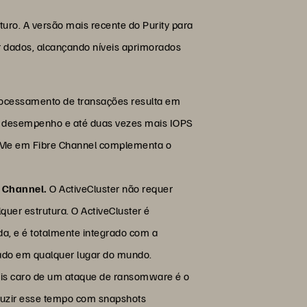
turo. A versão mais recente do Purity para
r dados, alcançando níveis aprimorados
ocessamento de transações resulta em
or desempenho e até duas vezes mais IOPS
 NVMe em Fibre Channel complementa o
e Channel.
O ActiveCluster não requer
uer estrutura. O ActiveCluster é
a, e é totalmente integrado com a
onado em qualquer lugar do mundo.
ais caro de um ataque de ransomware é o
eduzir esse tempo com snapshots