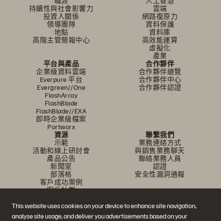
職涯
人工智慧
持續性與社會影響力
雲端
投資人關係
網路復原力
領導團隊
資料保護
地點
資料庫
高階主管簡報中心
高效能運算
虛擬化
產業
平台與產品
合作夥伴
企業級資料雲端
合作夥伴總覽
Everpure 平台
合作夥伴中心
Evergreen//One
合作夥伴認證
FlashArray
FlashBlade
FlashBlade//EXA
即時企業級檔案
Portworx
資源
聯繫我們
示範
業務連絡方式
活動和線上研討會
與銷售業務聊天
產品公告
聯絡業務人員
新聞室
認證
部落格
安全性漏洞通報
客戶成功案例
客戶社群
知識文章
This website uses cookies on your device to enhance site navigation,
analyse site usage, and deliver you advertisements based on your