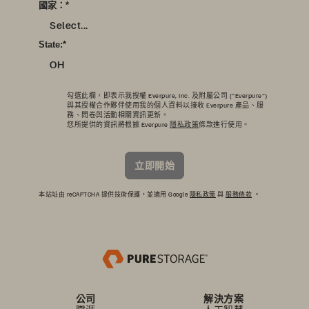
國家：
*
Select...
State:
*
OH
勾選此欄，即表示我授權 Everpure, Inc. 及附屬公司 ("Everpure")
與其授權合作夥伴使用我的個人資料以接收 Everpure 產品、服
務、問卷與活動相關資訊更新。
您所提供的資訊將根據 Everpure
隱私政策
條款進行使用。
立即開始
本站址由 reCAPTCHA 提供技術保護，並適用 Google
隱私政策
與
服務條款
。
公司
解決方案