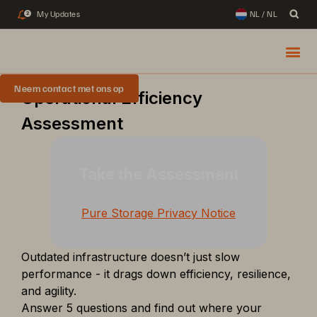
My Updates
NL / NL
2
Neem contact met ons op