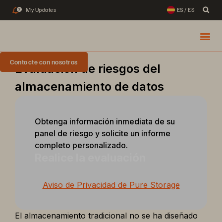
My Updates
ES / ES
2
Contacte con nosotros