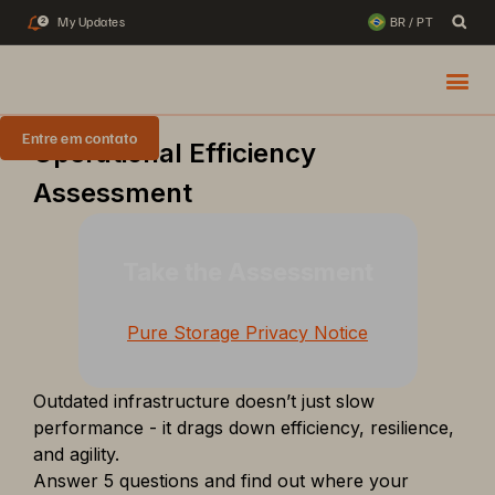
My Updates
BR / PT
2
Entre em contato