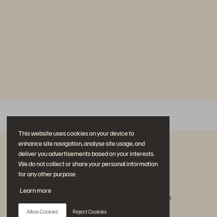
This website uses cookies on your device to
enhance site navigation, analyse site usage, and
deliver you advertisements based on your interests.
We do not collect or share your personal information
for any other purpose.
Reden Sie mit
Learn more
Allen Social-Media-Kanälen von Everpure folgen
Allow Cookies
Reject Cookies