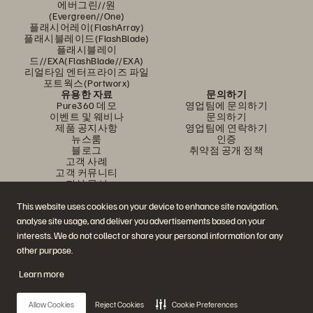
에버그린//원
(Evergreen//One)
플래시어레이(FlashArray)
플래시블레이드(FlashBlade)
플래시블레이
드//EXA(FlashBlade//EXA)
리얼타임 엔터프라이즈 파일
포트웍스(Portworx)
유용한 자료
문의하기
Pure360 데모
영업팀에 문의하기
이벤트 및 웨비나
문의하기
제품 공지사항
영업팀에 연락하기
뉴스룸
인증
블로그
취약점 공개 정책
고객 사례
고객 커뮤니티
지식 문서
This website uses cookies on your device to enhance site navigation,
analyse site usage, and deliver you advertisements based on your
문의하기
interests. We do not collect or share your personal information for any
에버퓨어(Everpure) 공식 소셜미디어 팔로우하기
other purpose.
Learn more
© 2026 Everpure, Inc. All rights reserved.
Allow Cookies
Reject Cookies
Cookie Preferences
개인정보 보호 정책
웹사이트 약관
법적 정보
트러스트 센터
쿠키 설정