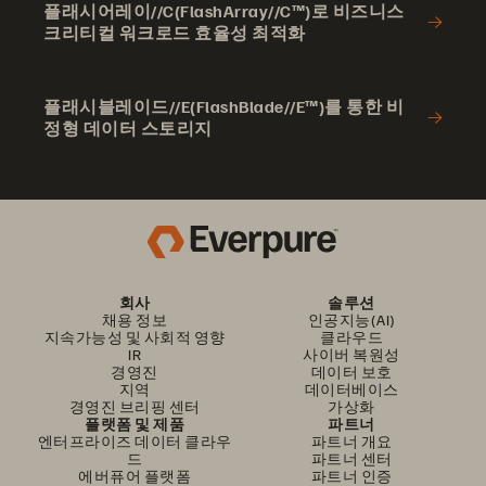
플래시어레이//C(FlashArray//C™)로 비즈니스
크리티컬 워크로드 효율성 최적화
플래시블레이드//E(FlashBlade//E™)를 통한 비
정형 데이터 스토리지
회사
솔루션
채용 정보
인공지능(AI)
지속가능성 및 사회적 영향
클라우드
IR
사이버 복원성
경영진
데이터 보호
지역
데이터베이스
경영진 브리핑 센터
가상화
플랫폼 및 제품
파트너
엔터프라이즈 데이터 클라우
파트너 개요
드
파트너 센터
에버퓨어 플랫폼
파트너 인증