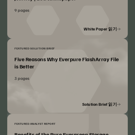
9 pages
White Paper 읽기
FEATURED SOLUTION BRIEF
Five Reasons Why Everpure FlashArray File
is Better
3 pages
Solution Brief 읽기
FEATURED ANALYST REPORT
Benefits of the Pure Evergreen Storage