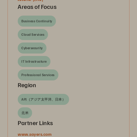
Areas of Focus
Business Continuity
Cloud Services
Cybersecurity
IT Infrastructure
Professional Services
Region
APJ（アジア太平洋、日本）
北米
Partner Links
www.sayers.com