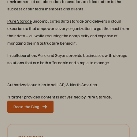
environment of collaboration, innovation, and dedication to the
success of our team members and clients
Pure Storage
uncomplicates data storage and delivers a cloud
experience that empowers every organization to get the most from
their data – all while reducing the complexity and expense of
managing the infrastructure behind it.
In collaboration, Pure and Sayers provide businesses with storage
solutions that are both affordable and simple to manage.
Authorized countries to sell: APJ & North America.
*Partner provided content is not verified by Pure Storage.
Read the Blog
Reseller
[Elite]