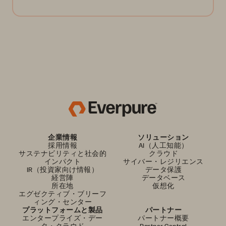
企業情報
ソリューション
採用情報
AI（人工知能）
サステナビリティと社会的
クラウド
インパクト
サイバー・レジリエンス
IR（投資家向け情報）
データ保護
経営陣
データベース
所在地
仮想化
エグゼクティブ・ブリーフ
ィング・センター
プラットフォームと製品
パートナー
エンタープライズ・デー
パートナー概要
タ・クラウド
Partner Central