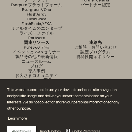
Everpure プラットフォーム
パートナー認定
Evergreen//One
FlashArray
FlashBlade
FlashBlade//EXA
リアルタイムのエンタープ
ライズ・ファイル
Portworx
関連リソース
連絡先
Pure360 デモ
ご相談・お問い合わせ
イベントと Web セミナー
認定プログラム
製品その他の最新情報
脆弱性開示ポリシー
ニュースルーム
ブログ
導入事例
お客さまコミュニティ
ナレッジ・用語
This website uses cookies on your device to enhance site navigation,
analyse site usage, and deliver you advertisements based on your
公式 SNS
interests. We do not collect or share your personal information for any
是非フォローをお願いします！
other purpose.
Learn more
© 2026 Everpure, Inc. 無断転用は禁止されています。
Allow Cookies
Reject Cookies
Cookie Preferences