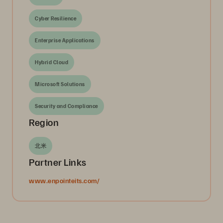
Cyber Resilience
Enterprise Applications
Hybrid Cloud
Microsoft Solutions
Security and Compliance
Region
北米
Partner Links
www.enpointeits.com/