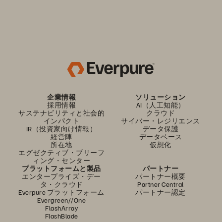
企業情報
ソリューション
採用情報
AI（人工知能）
サステナビリティと社会的
クラウド
インパクト
サイバー・レジリエンス
IR（投資家向け情報）
データ保護
経営陣
データベース
所在地
仮想化
エグゼクティブ・ブリーフ
ィング・センター
プラットフォームと製品
パートナー
エンタープライズ・デー
パートナー概要
タ・クラウド
Partner Central
Everpure プラットフォーム
パートナー認定
Evergreen//One
FlashArray
FlashBlade