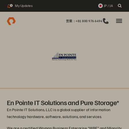
My Updates
JP / JA
1
営業：+81 800 976 6494
En Pointe IT Solutions and Pure Storage*
En Pointe IT Solutions, LLC is a global supplier of information
technology hardware, software, solutions, and services.
We are a certified Woman Business Enterprise “WBE” and Minority