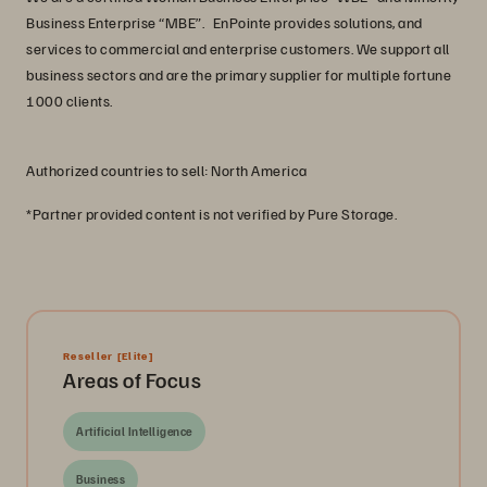
Business Enterprise “MBE”. EnPointe provides solutions, and
services to commercial and enterprise customers. We support all
business sectors and are the primary supplier for multiple fortune
1000 clients.
Authorized countries to sell: North America
*Partner provided content is not verified by Pure Storage.
Reseller
[Elite]
Areas of Focus
Artificial Intelligence
Business