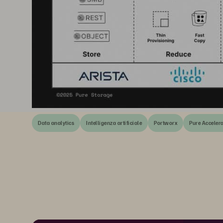
Data analytics
Intelligenza artificiale
Portworx
Pure Acceler