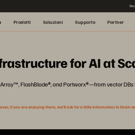
Rea
a
Prodotti
Soluzioni
Supporto
Partner
frastructure for AI at Sc
shArray™, FlashBlade®, and Portworx®—from vector DBs t
r, if you are enjoying them, we’ll ask for a little information to finish 