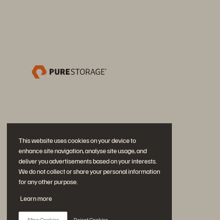
This website uses cookies on your device to
enhance site navigation, analyse site usage, and
deliver you advertisements based on your interests.
We do not collect or share your personal information
for any other purpose.
Partecipa alla conversazione
Learn more
Segui tutti i canali social ufficiali di Everpure
Allow Cookies
Reject Cookies