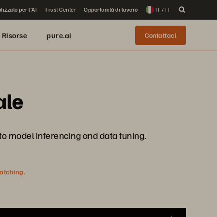
lizzato per l'AI
Trust Center
Opportunità di lavoro
IT / IT
Risorse
pure.ai
Contattaci
ale
o model inferencing and data tuning.
watching.