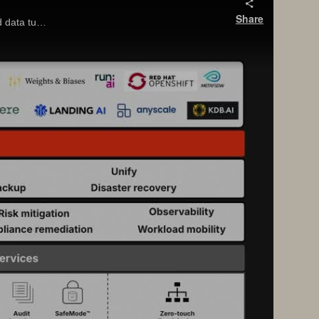
Share
Explore how to optimize and scale AI with FlashArray™, FlashBlade®, and Portworx®—from vector DBs to model inferencing and data tuning.