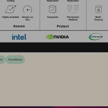
ate
FlashBlade