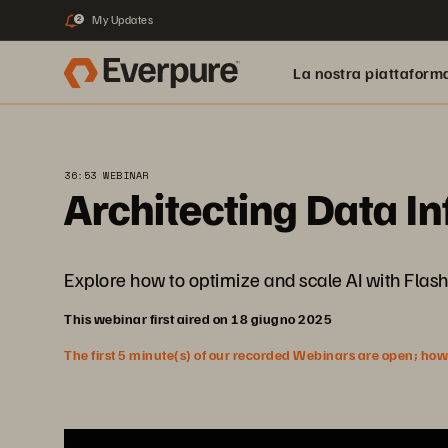
My Updates
2
La nostra piattaform
36:53 WEBINAR
Architecting Data In
Explore how to optimize and scale AI with Fla
This webinar first aired on 18 giugno 2025
The first 5 minute(s) of our recorded Webinars are open; howeve