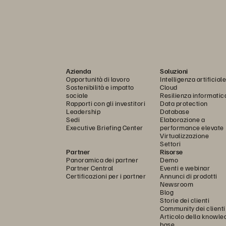
Azienda
Soluzioni
Opportunità di lavoro
Intelligenza artificiale
Sostenibilità e impatto
Cloud
sociale
Resilienza informatic
Rapporti con gli investitori
Data protection
Leadership
Database
Sedi
Elaborazione a
Executive Briefing Center
performance elevate
Virtualizzazione
Settori
Partner
Risorse
Panoramica dei partner
Demo
Partner Central
Eventi e webinar
Certificazioni per i partner
Annunci di prodotti
Newsroom
Blog
Storie dei clienti
Community dei clienti
Articolo della knowle
base