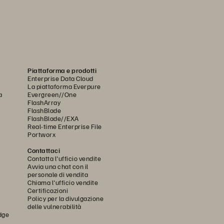
Piattaforma e prodotti
Enterprise Data Cloud
La piattaforma Everpure
a
Evergreen//One
FlashArray
FlashBlade
FlashBlade//EXA
Real-time Enterprise File
Portworx
Contattaci
Contatta l'ufficio vendite
Avvia una chat con il
personale di vendita
Chiama l'ufficio vendite
Certificazioni
Policy per la divulgazione
delle vulnerabilità
dge