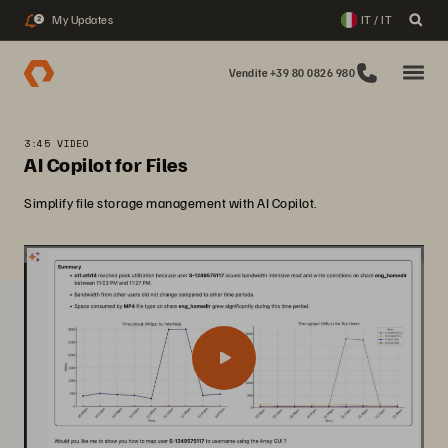
My Updates
IT / IT
2
Vendite +39 80 0826 980
3:45 VIDEO
AI Copilot for Files
Simplify file storage management with AI Copilot.