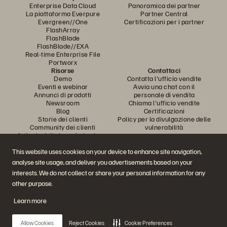
Enterprise Data Cloud
Panoramica dei partner
La piattaforma Everpure
Partner Central
Evergreen//One
Certificazioni per i partner
FlashArray
FlashBlade
FlashBlade//EXA
Real-time Enterprise File
Portworx
Risorse
Contattaci
Demo
Contatta l'ufficio vendite
Eventi e webinar
Avvia una chat con il
Annunci di prodotti
personale di vendita
Newsroom
Chiama l'ufficio vendite
Blog
Certificazioni
Storie dei clienti
Policy per la divulgazione delle
Community dei clienti
vulnerabilità
Articolo della knowledge base
This website uses cookies on your device to enhance site navigation,
analyse site usage, and deliver you advertisements based on your
Partecipa alla conversazione
interests. We do not collect or share your personal information for any
Segui tutti i canali social ufficiali di Everpure
other purpose.
Learn more
© 2026 Everpure, Inc. Tutti i diritti sono riservati.
Allow Cookies
Reject Cookies
Cookie Preferences
Privacy
Termini del sito Web
Note legali
Trust Center
Impostazioni dei cookie