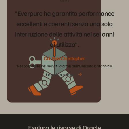
"Everpure
ha
garantito
performance
eccellenti
e
coerenti
senza
una
sola
interruzione
delle
attività
nei
sei
anni
di
utilizzo".
Col. Bob Christopher
Responsabile dei servizi digitali dell'Esercito britannico
Leggi la storia
Esplora le risorse di Oracle