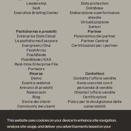
Leadership
Data protection
Sedi
Database
Executive Briefing Center
Elaborazione a performance
elevate
Virtualizzazione
Settori
Piattaforma e prodotti
Partner
Enterprise Data Cloud
Panoramica dei partner
La piattaforma Everpure
Partner Central
Evergreen//One
Certificazioni per i partner
FlashArray
FlashBlade
FlashBlade//EXA
Real-time Enterprise File
Portworx
Risorse
Contattaci
Demo
Contatta l'ufficio vendite
Eventi e webinar
Avvia una chat con il
Annunci di prodotti
personale di vendita
Newsroom
Chiama l'ufficio vendite
Blog
Certificazioni
Storie dei clienti
Policy per la divulgazione delle
Community dei clienti
vulnerabilità
Articolo della knowledge base
This website uses cookies on your device to enhance site navigation,
analyse site usage, and deliver you advertisements based on your
Partecipa alla conversazione