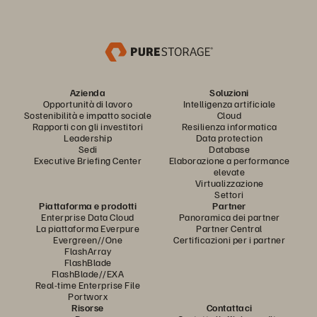
Azienda
Soluzioni
Opportunità di lavoro
Intelligenza artificiale
Sostenibilità e impatto sociale
Cloud
Rapporti con gli investitori
Resilienza informatica
Leadership
Data protection
Sedi
Database
Executive Briefing Center
Elaborazione a performance
elevate
Virtualizzazione
Settori
Piattaforma e prodotti
Partner
Enterprise Data Cloud
Panoramica dei partner
La piattaforma Everpure
Partner Central
Evergreen//One
Certificazioni per i partner
FlashArray
FlashBlade
FlashBlade//EXA
Real-time Enterprise File
Portworx
Risorse
Contattaci