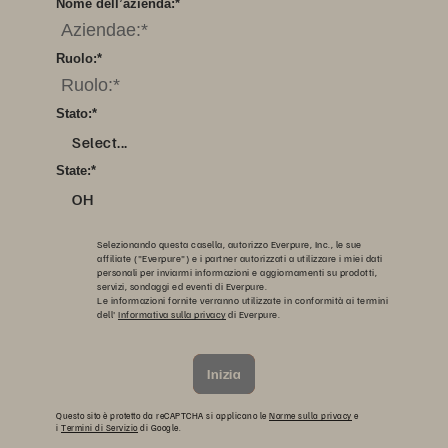
Nome dell’azienda:
*
Ruolo:
*
Stato:
*
Select...
State:
*
OH
Selezionando questa casella, autorizzo Everpure, Inc., le sue
affiliate ("Everpure") e i partner autorizzati a utilizzare i miei dati
personali per inviarmi informazioni e aggiornamenti su prodotti,
servizi, sondaggi ed eventi di Everpure.
Le informazioni fornite verranno utilizzate in conformità ai termini
dell'
Informativa sulla privacy
di Everpure.
Inizia
Questo sito è protetto da reCAPTCHA si applicano le
Norme sulla privacy
e
i
Termini di Servizio
di Google.