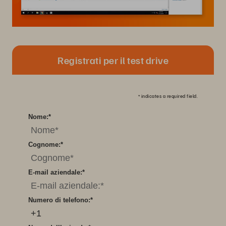
Registrati per il test drive
*
indicates a required field.
Nome:
*
Cognome:
*
E-mail aziendale:
*
Numero di telefono:
*