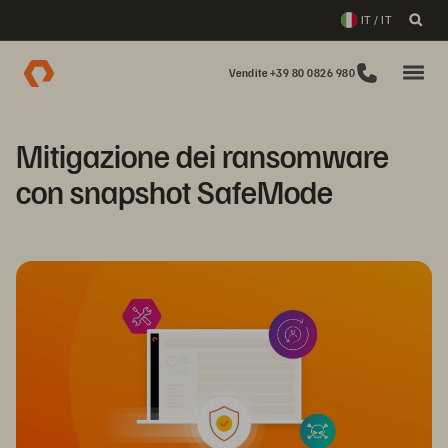
IT / IT
Vendite +39 80 0826 980
Mitigazione dei ransomware
con snapshot SafeMode