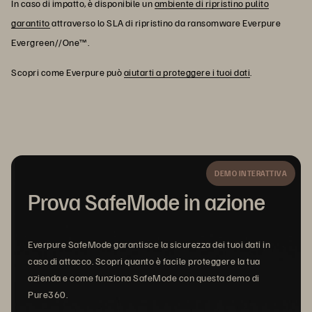
In caso di impatto, è disponibile un
ambiente di ripristino pulito
garantito
attraverso lo SLA di ripristino da ransomware Everpure
Evergreen//One™.
Scopri come Everpure può
aiutarti a proteggere i tuoi dati
.
DEMO INTERATTIVA
Prova SafeMode in azione
Everpure SafeMode garantisce la sicurezza dei tuoi dati in
caso di attacco. Scopri quanto è facile proteggere la tua
azienda e come funziona SafeMode con questa demo di
Pure360.