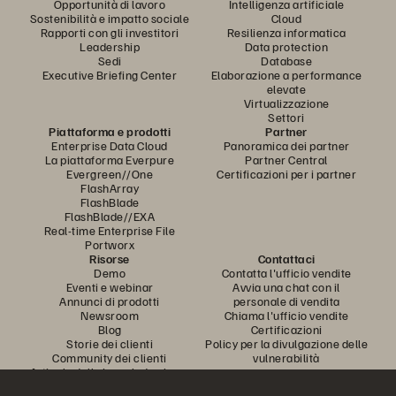
Opportunità di lavoro
Intelligenza artificiale
Sostenibilità e impatto sociale
Cloud
Rapporti con gli investitori
Resilienza informatica
Leadership
Data protection
Sedi
Database
Executive Briefing Center
Elaborazione a performance
elevate
Virtualizzazione
Settori
Piattaforma e prodotti
Partner
Enterprise Data Cloud
Panoramica dei partner
La piattaforma Everpure
Partner Central
Evergreen//One
Certificazioni per i partner
FlashArray
FlashBlade
FlashBlade//EXA
Real-time Enterprise File
Portworx
Risorse
Contattaci
Demo
Contatta l'ufficio vendite
Eventi e webinar
Avvia una chat con il
Annunci di prodotti
personale di vendita
Newsroom
Chiama l'ufficio vendite
Blog
Certificazioni
Storie dei clienti
Policy per la divulgazione delle
Community dei clienti
vulnerabilità
Articolo della knowledge base