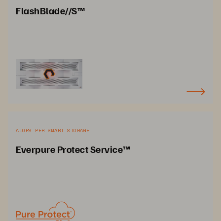
FlashBlade//S™
AIOPS PER SMART STORAGE
Everpure Protect Service™