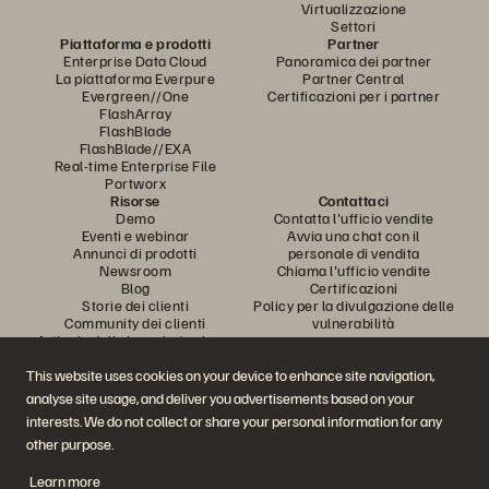
Virtualizzazione
Settori
Piattaforma e prodotti
Partner
Enterprise Data Cloud
Panoramica dei partner
La piattaforma Everpure
Partner Central
Evergreen//One
Certificazioni per i partner
FlashArray
FlashBlade
FlashBlade//EXA
Real-time Enterprise File
Portworx
Risorse
Contattaci
Demo
Contatta l'ufficio vendite
Eventi e webinar
Avvia una chat con il
Annunci di prodotti
personale di vendita
Newsroom
Chiama l'ufficio vendite
Blog
Certificazioni
Storie dei clienti
Policy per la divulgazione delle
Community dei clienti
vulnerabilità
Articolo della knowledge base
This website uses cookies on your device to enhance site navigation,
analyse site usage, and deliver you advertisements based on your
Partecipa alla conversazione
interests. We do not collect or share your personal information for any
Segui tutti i canali social ufficiali di Everpure
other purpose.
Learn more