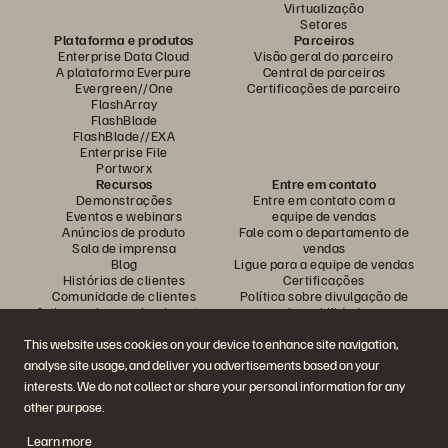
Virtualização
Setores
Plataforma e produtos
Parceiros
Enterprise Data Cloud
Visão geral do parceiro
A plataforma Everpure
Central de parceiros
Evergreen//One
Certificações de parceiro
FlashArray
FlashBlade
FlashBlade//EXA
Enterprise File
Portworx
Recursos
Entre em contato
Demonstrações
Entre em contato com a
Eventos e webinars
equipe de vendas
Anúncios de produto
Fale com o departamento de
Sala de imprensa
vendas
Blog
Ligue para a equipe de vendas
Histórias de clientes
Certificações
Comunidade de clientes
Política sobre divulgação de
Artigos sobre conhecimentos
vulnerabilidades
This website uses cookies on your device to enhance site navigation,
analyse site usage, and deliver you advertisements based on your
Participe da conversa
interests. We do not collect or share your personal information for any
Siga todas as redes sociais da Everpure
other purpose.
Learn more