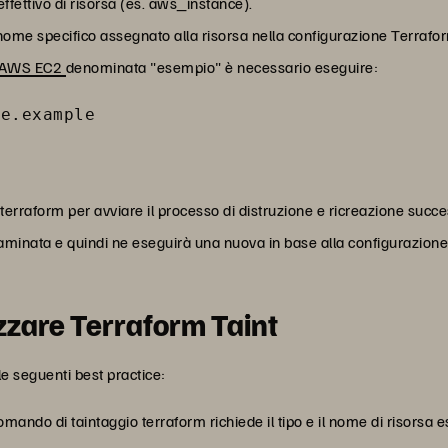
effettivo di risorsa (es. aws_instance).
nome specifico assegnato alla risorsa nella configurazione Terrafo
a AWS EC2
denominata "esempio" è necessario eseguire:
ce.example
 terraform per avviare il processo di distruzione e ricreazione succ
taminata e quindi ne eseguirà una nuova in base alla configurazione
izzare Terraform Taint
le seguenti best practice:
 comando di taintaggio terraform richiede il tipo e il nome di risorsa 