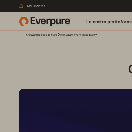
My Updates
La nostra piattaform
Knowledge base di Pure
Che cos'è Terraform Taint?