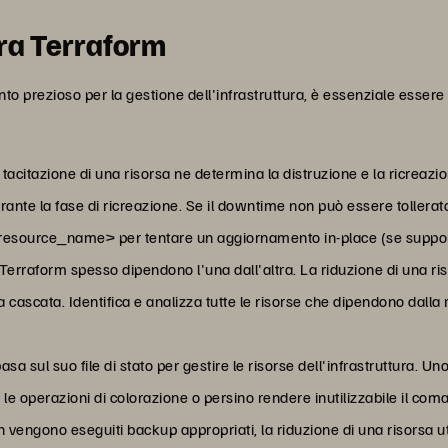
ura Terraform
 prezioso per la gestione dell'infrastruttura, è essenziale essere c
a tacitazione di una risorsa ne determina la distruzione e la ricrea
rante la fase di ricreazione. Se il downtime non può essere tollerat
=<resource_name> per tentare un aggiornamento in-place (se supporta
e Terraform spesso dipendono l'una dall'altra. La riduzione di una r
 cascata. Identifica e analizza tutte le risorse che dipendono dalla 
basa sul suo file di stato per gestire le risorse dell'infrastruttura. 
 operazioni di colorazione o persino rendere inutilizzabile il com
n vengono eseguiti backup appropriati, la riduzione di una risorsa ut