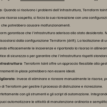
ta
: Quando si risolvono i problemi dell'infrastruttura, Terraform taint
una risorsa sospetta, si forza la sua ricreazione con una configuraz
re che potrebbero causare malfunzionamenti.
form garantisce che l'infrastruttura aderisca allo stato desiderato. 
costarsi dalla configurazione Terraform (drift). La tacitazione di un
ando efficacemente le incoerenze e riportando la risorsa in allineam
ce di sicurezza o per garantire che l'infrastruttura rispetti standard
infrastruttura
: Terraform taint offre un approccio flessibile alla ge
ornamenti in-place potrebbero non essere ideali.
igliorata
: Invece di eliminare e ricreare manualmente le risorse, p
 di Terraform per gestire il processo di distruzione e ricreazione.
fettamente con gli strumenti e gli script di automazione. Integrand
, puoi automatizzare le attività di manutenzione ordinaria e semplifica