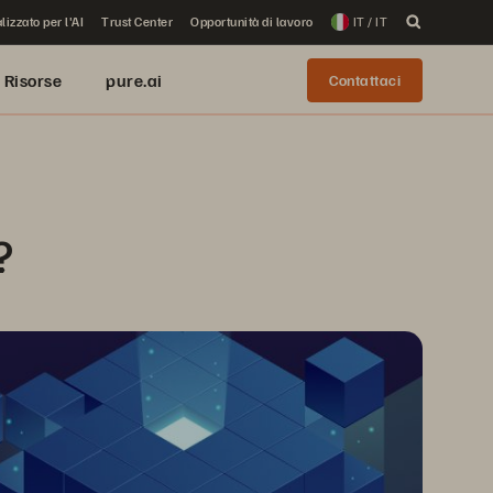
lizzato per l'AI
Trust Center
Opportunità di lavoro
IT / IT
Risorse
pure.ai
Contattaci
?