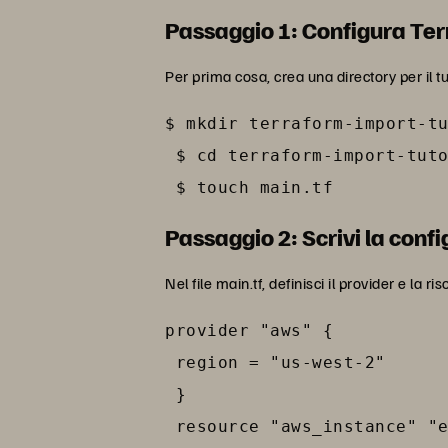
Passaggio 1: Configura Te
Per prima cosa, crea una directory per il t
$ mkdir terraform-import-tu
 $ cd terraform-import-tuto
 $ touch main.tf
Passaggio 2: Scrivi la conf
Nel file main.tf, definisci il provider e la
provider "aws" {

 region = "us-west-2"

 }

 resource "aws_instance" "e