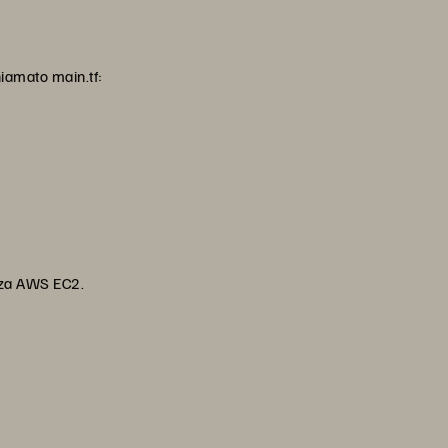
hiamato main.tf:
tanza AWS EC2.