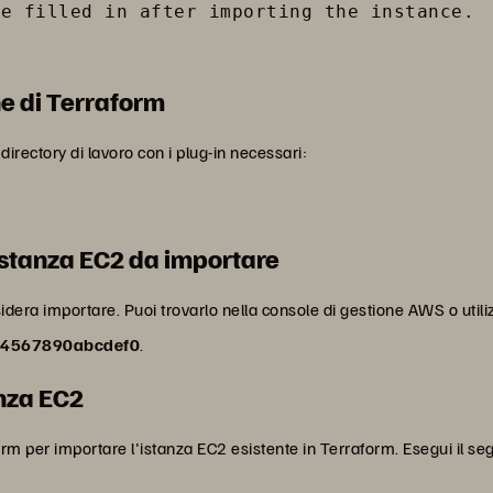
e filled in after importing the instance.

ne di Terraform
 directory di lavoro con i plug-in necessari:
'istanza EC2 da importare
esidera importare. Puoi trovarlo nella console di gestione AWS o ut
34567890abcdef0
.
anza EC2
orm per importare l'istanza EC2 esistente in Terraform. Esegui il 