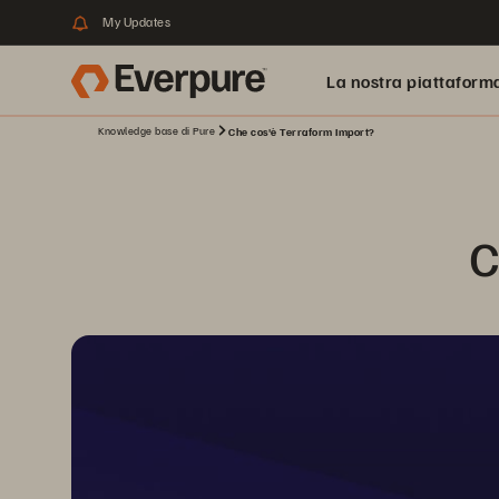
My Updates
La nostra piattaform
Knowledge base di Pure
Che cos'è Terraform Import?
C