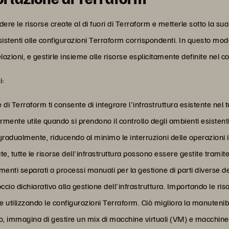
ere le risorse create al di fuori di Terraform e metterle sotto la s
esistenti alle configurazioni Terraform corrispondenti. In questo mo
relazioni, e gestirle insieme alle risorse esplicitamente definite nel 
i:
e di Terraform ti consente di integrare l'infrastruttura esistente n
olarmente utile quando si prendono il controllo degli ambienti esiste
gradualmente, riducendo al minimo le interruzioni delle operazioni i
te, tutte le risorse dell'infrastruttura possono essere gestite tramite
enti separati a processi manuali per la gestione di parti diverse del
cio dichiarativo alla gestione dell'infrastruttura. Importando le riso
e utilizzando le configurazioni Terraform. Ciò migliora la manutenibili
io, immagina di gestire un mix di macchine virtuali (VM) e macchine 