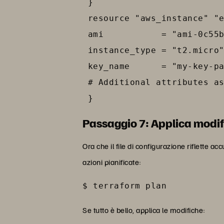
 }

 resource "aws_instance" "e
 ami           = "ami-0c55b
 instance_type = "t2.micro"
 key_name      = "my-key-pa
 # Additional attributes as
 }
Passaggio 7: Applica modif
Ora che il file di configurazione riflette a
azioni pianificate:
$ terraform plan
Se tutto è bello, applica le modifiche: