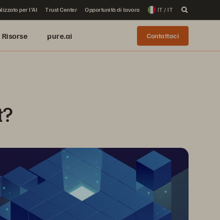
lizzato per l'AI
Trust Center
Opportunità di lavoro
IT / IT
Risorse
pure.ai
Contattaci
t?