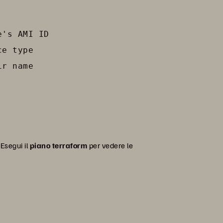
's AMI ID

e type

r name

 Esegui il
piano terraform
per vedere le