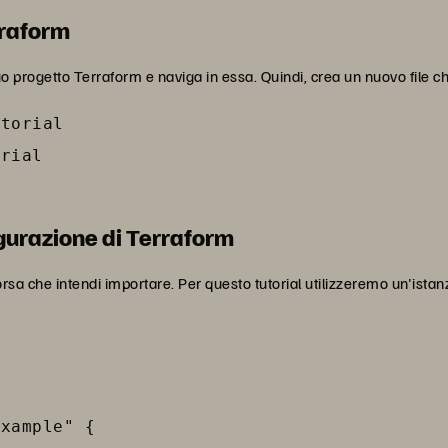
rraform
uo progetto Terraform e naviga in essa. Quindi, crea un nuovo file c
torial

rial

igurazione di Terraform
 risorsa che intendi importare. Per questo tutorial utilizzeremo un'is
xample" {
