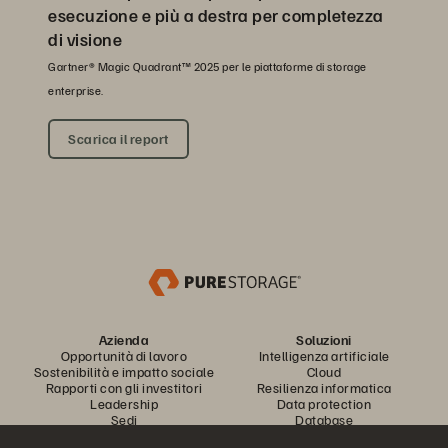
esecuzione e più a destra per completezza
di visione
Gartner® Magic Quadrant™ 2025 per le piattaforme di storage
enterprise.
Scarica il report
Azienda
Soluzioni
Opportunità di lavoro
Intelligenza artificiale
Sostenibilità e impatto sociale
Cloud
Rapporti con gli investitori
Resilienza informatica
Leadership
Data protection
Sedi
Database
Executive Briefing Center
Elaborazione a performance