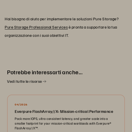
Hai bisogno di aiuto per implementare le soluzioni Pure Storage?
Pure Storage Professional Services
è pronta a supportare la tua
organizzazione con i suoi obiettivi IT.
Potrebbe interessarti anche...
Vedi tutte le risorse
04/2026
Everpure FlashArray//X: Mission-critical Performance
Pack more IOPS, ultra consistent latency, and greater scale into a
smaller footprint for your mission-critical workloads with Everpure®️
FlashArray//X™️.