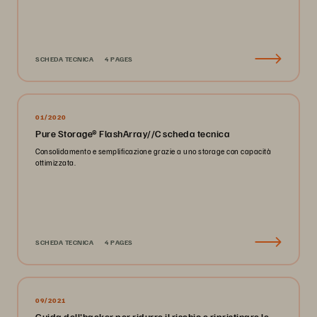
SCHEDA TECNICA
4 PAGES
01/2020
Pure Storage® FlashArray//C scheda tecnica
Consolidamento e semplificazione grazie a uno storage con capacità
ottimizzata.
SCHEDA TECNICA
4 PAGES
09/2021
Guida dell'hacker per ridurre il rischio e ripristinare le