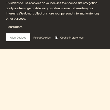
elevate
This website uses cookies on your device to enhance site navigation,
Virtualizzazione
analyse site usage, and deliver you advertisements based on your
Settori
Piattaforma e prodotti
Partner
interests. We do not collect or share your personal information for any
Enterprise Data Cloud
Panoramica dei partner
other purpose.
La piattaforma Everpure
Partner Central
Evergreen//One
Certificazioni per i partner
Learn more
FlashArray
FlashBlade
FlashBlade//EXA
Allow Cookies
Reject Cookies
Cookie Preferences
Real-time Enterprise File
Portworx
Risorse
Contattaci
Demo
Contatta l'ufficio vendite
Eventi e webinar
Avvia una chat con il
Annunci di prodotti
personale di vendita
Main Menu
Newsroom
Chiama l'ufficio vendite
Blog
Certificazioni
Storie dei clienti
Policy per la divulgazione delle
La nostra piattaforma
Community dei clienti
vulnerabilità
Articolo della knowledge base
Prodotti
Partecipa alla conversazione
Segui tutti i canali social ufficiali di Everpure
Soluzioni