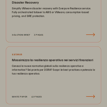
Disaster Recovery
Simplify VMware disaster recovery with Everpure Resilience service.
Fully orchestrated failover to AWS or VMware, consumption-based
pricing, and SIRE protection.
SOLUTION BRIEF
3 PAGES
12/2023
Massimizza la resilienza operativa nei servizi finanziari
Conosci le nuove normative globali sulla resilienza operativa e
informatica? Sei pronto per DORA? Scopri le best practices e potenzia la
tua resilienza operativa.
WHITE PAPER
12 PAGES