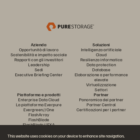
Azienda
Soluzioni
Opportunità di lavoro
Intelligenza artificiale
Sostenibilità e impatto sociale
Cloud
Rapporti con gli investitori
Resilienza informatica
Leadership
Data protection
Sedi
Database
Executive Briefing Center
Elaborazione a performance
elevate
Virtualizzazione
Settori
Piattaforma e prodotti
Partner
Enterprise Data Cloud
Panoramica dei partner
La piattaforma Everpure
Partner Central
Evergreen//One
Certificazioni per i partner
FlashArray
FlashBlade
FlashBlade//EXA
Real-time Enterprise File
Portworx
This website uses cookies on your device to enhance site navigation,
Risorse
Contattaci