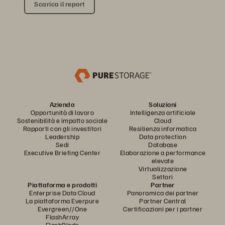
Scarica il report
Azienda
Soluzioni
Opportunità di lavoro
Intelligenza artificiale
Sostenibilità e impatto sociale
Cloud
Rapporti con gli investitori
Resilienza informatica
Leadership
Data protection
Sedi
Database
Executive Briefing Center
Elaborazione a performance
elevate
Virtualizzazione
Settori
Piattaforma e prodotti
Partner
Enterprise Data Cloud
Panoramica dei partner
La piattaforma Everpure
Partner Central
Evergreen//One
Certificazioni per i partner
FlashArray
FlashBlade