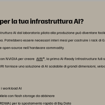
 per la tua infrastruttura AI?
struttura AI dal laboratorio pilota alla produzione può diventare fac
. Potrebbero essere necessari interi mesi per costruire i rack di GPU,
are open-source nell'hardware commodity.
p con NVIDIA per creare
AIRI
®, la prima AI-Ready Infrastructure ful
RI fornisce una soluzione di AI scalabile di grandi dimensioni, veloc
i i workload AI
llela con flash storage da abbinare
(RDMA) per lo spostamento rapido di Big Data