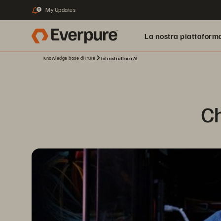
My Updates
2
La nostra piattaform
Knowledge base di Pure
Infrastruttura AI
Ch