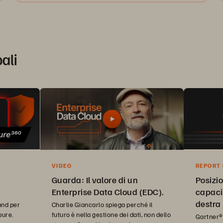
pali
VIDEO
REPORT
QUADRA
Guarda: Il valore di un
Posizio
Enterprise Data Cloud (EDC).
capaci
destra
Charlie Giancarlo spiega perché il
and per
futuro è nella gestione dei dati, non dello
pure.
visione
Gartner®