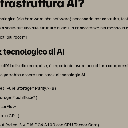
frastruttura AI?
 tecnologico (sia hardware che software) necessario per costruire, t
sh scale-out fino alle strutture di dati, la concorrenza nel mondo in
ati più recenti.
 tecnologico di AI
ll'AI a livello enterprise, è importante avere una chiara comprensione
me potrebbe essere uno stack di tecnologia AI:
ad es. Pure Storage® Purity//FB)
Storage FlashBlade®)
nsorFlow
er la GPU)
out (ad es. NVIDIA DGX A100 con GPU Tensor Core)