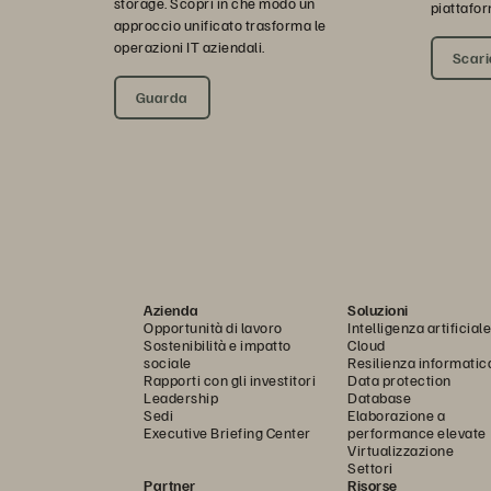
storage. Scopri in che modo un
piattafor
approccio unificato trasforma le
operazioni IT aziendali.
Scaric
Guarda
Azienda
Soluzioni
Opportunità di lavoro
Intelligenza artificiale
Sostenibilità e impatto
Cloud
sociale
Resilienza informatic
Rapporti con gli investitori
Data protection
Leadership
Database
Sedi
Elaborazione a
Executive Briefing Center
performance elevate
Virtualizzazione
Settori
Partner
Risorse