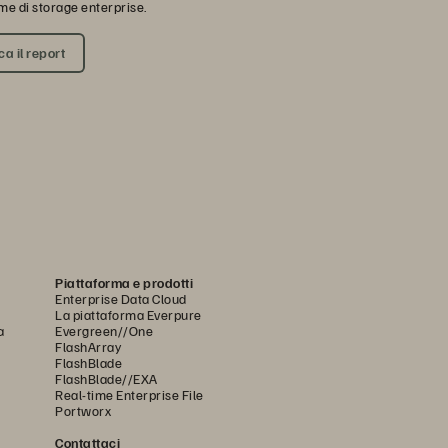
me di storage enterprise.
a il report
Piattaforma e prodotti
Enterprise Data Cloud
La piattaforma Everpure
a
Evergreen//One
FlashArray
FlashBlade
FlashBlade//EXA
Real-time Enterprise File
Portworx
Contattaci