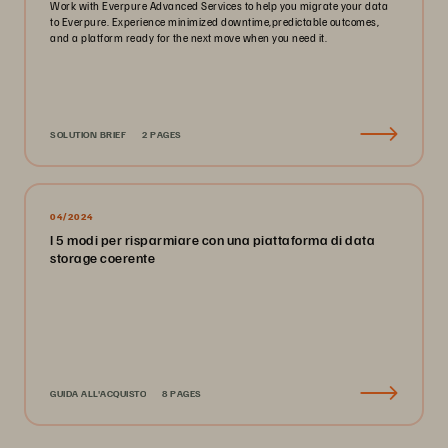
Work with Everpure Advanced Services to help you migrate your data
to Everpure. Experience minimized downtime,predictable outcomes,
and a platform ready for the next move when you need it.
SOLUTION BRIEF
2 PAGES
04/2024
I 5 modi per risparmiare con una piattaforma di data
storage coerente
GUIDA ALL'ACQUISTO
8 PAGES