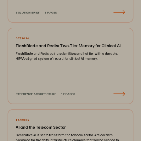
SOLUTION BRIEF
3 PAGES
07/2026
FlashBlade and Redis: Two-Tier Memory for Clinical AI
FlashBlade and Redis pair a submillisecond hot tier with a durable,
HIPAA-aligned system of record for clinical AI memory.
REFERENCE ARCHITECTURE
12 PAGES
11/2024
AI and the Telecom Sector
Generative AI is set to transform the telecom sector. Are carriers
prepared for the data infrastructure changes that will be needed to