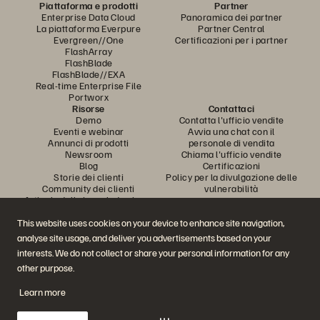
Piattaforma e prodotti
Partner
Enterprise Data Cloud
Panoramica dei partner
La piattaforma Everpure
Partner Central
Evergreen//One
Certificazioni per i partner
FlashArray
FlashBlade
FlashBlade//EXA
Real-time Enterprise File
Portworx
Risorse
Contattaci
Demo
Contatta l'ufficio vendite
Eventi e webinar
Avvia una chat con il
Annunci di prodotti
personale di vendita
Newsroom
Chiama l'ufficio vendite
Blog
Certificazioni
Storie dei clienti
Policy per la divulgazione delle
Community dei clienti
vulnerabilità
Articolo della knowledge base
This website uses cookies on your device to enhance site navigation,
analyse site usage, and deliver you advertisements based on your
Partecipa alla conversazione
interests. We do not collect or share your personal information for any
Segui tutti i canali social ufficiali di Everpure
other purpose.
Learn more
© 2026 Everpure, Inc. Tutti i diritti sono riservati.