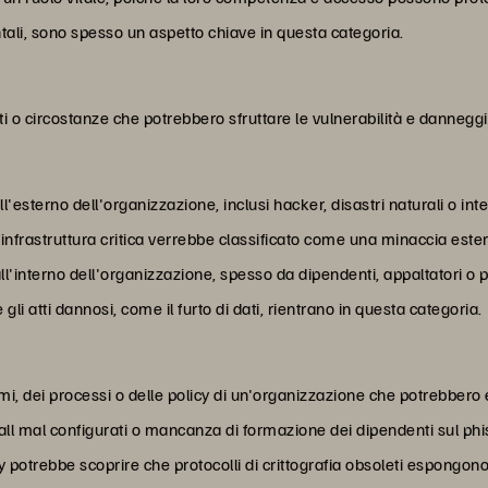
tali, sono spesso un aspetto chiave in questa categoria.
i o circostanze che potrebbero sfruttare le vulnerabilità e danneggi
'esterno dell'organizzazione, inclusi hacker, disastri naturali o int
frastruttura critica verrebbe classificato come una minaccia este
ll'interno dell'organizzazione, spesso da dipendenti, appaltatori o p
gli atti dannosi, come il furto di dati, rientrano in questa categoria.
emi, dei processi o delle policy di un'organizzazione che potrebbero
all mal configurati o mancanza di formazione dei dipendenti sul phi
otrebbe scoprire che protocolli di crittografia obsoleti espongono i