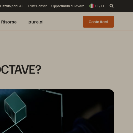
lizzato per l'AI
Trust Center
Opportunità di lavoro
IT / IT
Risorse
pure.ai
Contattaci
 OCTAVE?