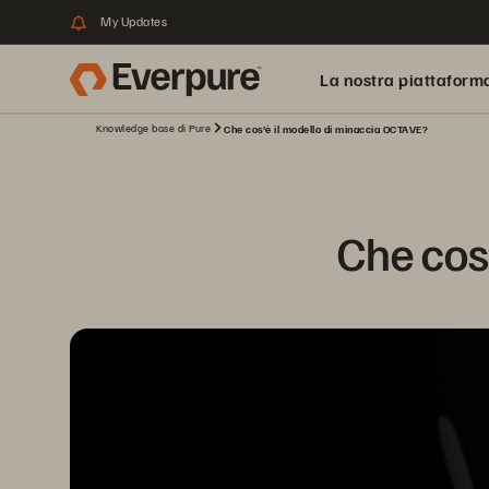
My Updates
La nostra piattaform
Knowledge base di Pure
Che cos'è il modello di minaccia OCTAVE?
Che cos