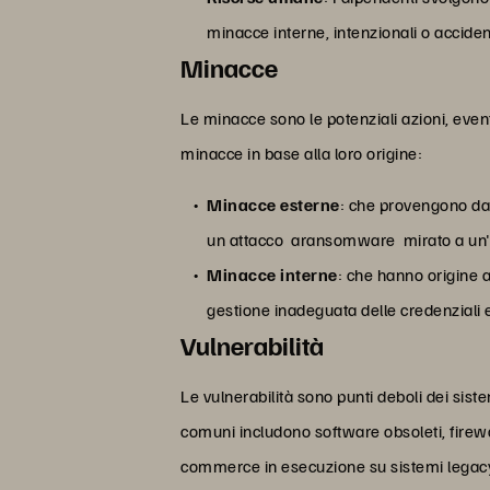
minacce interne, intenzionali o acciden
Minacce
Le minacce sono le potenziali azioni, event
minacce in base alla loro origine:
Minacce esterne
: che provengono dall
un attacco aransomware mirato a un'in
Minacce interne
: che hanno origine a
gestione inadeguata delle credenziali e 
Vulnerabilità
Le vulnerabilità sono punti deboli dei sist
comuni includono software obsoleti, firew
commerce in esecuzione su sistemi legacy p