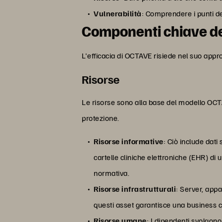
Vulnerabilità
: Comprendere i punti d
Componenti chiave de
L'efficacia di OCTAVE risiede nel suo appro
Risorse
Le risorse sono alla base del modello OCTA
protezione.
Risorse informative
: Ciò include dati
cartelle cliniche elettroniche (EHR) di 
normativa.
Risorse infrastrutturali
: Server, appa
questi asset garantisce una business co
Risorse umane
: I dipendenti svolgono