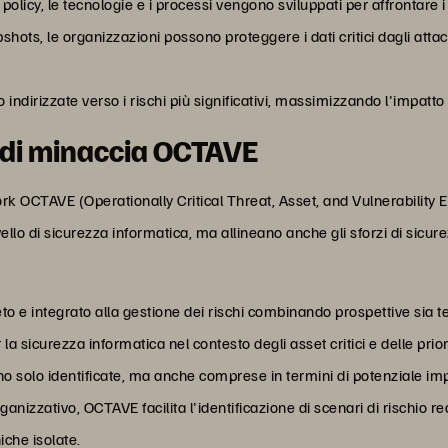
 policy, le tecnologie e i processi vengono sviluppati per affrontare i 
shots, le organizzazioni possono proteggere i dati critici dagli a
indirizzate verso i rischi più significativi, massimizzando l'impatto d
 di minaccia OCTAVE
k OCTAVE (Operationally Critical Threat, Asset, and Vulnerability 
vello di sicurezza informatica, ma allineano anche gli sforzi di sicure
 e integrato alla gestione dei rischi combinando prospettive sia t
r la sicurezza informatica nel contesto degli asset critici e delle pr
no solo identificate, ma anche comprese in termini di potenziale imp
ganizzativo, OCTAVE facilita l'identificazione di scenari di rischio r
iche isolate.