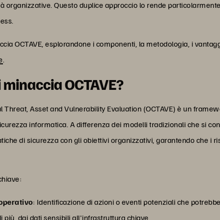
ità organizzative. Questo duplice approccio lo rende particolarmente
ness.
accia OCTAVE, esplorandone i componenti, la metodologia, i vantaggi
e
.
di minaccia OCTAVE?
cal Threat, Asset and Vulnerability Evaluation (OCTAVE) è un framew
i sicurezza informatica. A differenza dei modelli tradizionali che si 
che di sicurezza con gli obiettivi organizzativi, garantendo che i ris
chiave:
 operativo
: Identificazione di azioni o eventi potenziali che potreb
 più, dai dati sensibili all'infrastruttura chiave