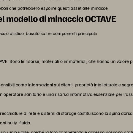
eboli che potrebbero esporre questi asset alle minacce
l modello di minaccia OCTAVE
ccio olistico, basato su tre componenti principali:
VE. Sono le risorse, materiali o immateriali, che hanno un valore p
 sensibili come informazioni sui clienti, proprietà intellettuale e seg
un operatore sanitario è una risorsa informativa essenziale per l'ass
recchiature di rete e sistemi di storage costituiscono la spina dorsa
ntinuity fluida.
 un ruolo vitale, poiché la loro competenza e accesso possono proteg