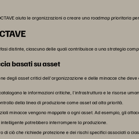
AVE aiuta le organizzazioni a creare una roadmap prioritaria per a
 OCTAVE
si distinte, ciascuna delle quali contribuisce a una strategia compl
ccia basati su asset
e degli asset critici dell'organizzazione e delle minacce che deve 
 catalogano le informazioni critiche, l'infrastruttura e le risorse u
ntrollo della linea di produzione come asset ad alta priorità.
ziali minacce vengono mappate a ogni asset. Ad esempio, gli attacch
a intelligente potrebbero interrompere la produzione.
ro di ciò che richiede protezione e dei rischi specifici associati a cia