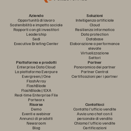
Azienda
Soluzioni
Opportunità di lavoro
Intelligenza artificiale
Sostenibilità e impatto sociale
Cloud
Rapporti con gli investitori
Resilienza informatica
Leadership
Data protection
Sedi
Database
Executive Briefing Center
Elaborazione a performance
elevate
Virtualizzazione
Settori
Piattaforma e prodotti
Partner
Enterprise Data Cloud
Panoramica dei partner
La piattaforma Everpure
Partner Central
Evergreen//One
Certificazioni per i partner
FlashArray
FlashBlade
FlashBlade//EXA
Real-time Enterprise File
Portworx
Risorse
Contattaci
Demo
Contatta l'ufficio vendite
Eventi e webinar
Avvia una chat con il
Annunci di prodotti
personale di vendita
Newsroom
Chiama l'ufficio vendite
Blog
Certificazioni