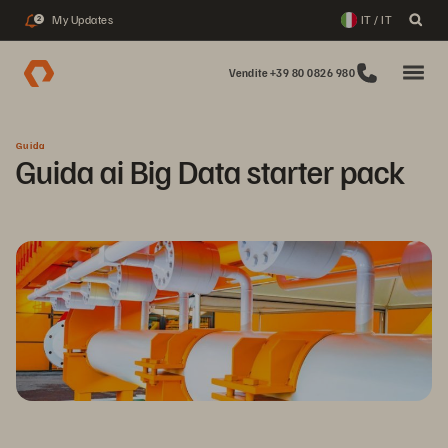
My Updates
IT / IT
2
Vendite +39 80 0826 980
Guida
Guida ai Big Data starter pack