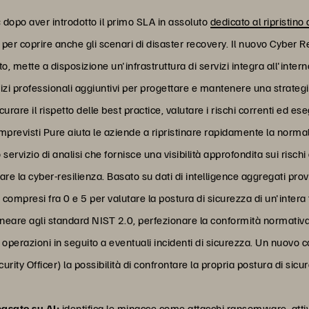
:
dopo aver introdotto il primo SLA in assoluto
dedicato al ripristin
per coprire anche gli scenari di disaster recovery. Il nuovo Cyber
ato, mette a disposizione un'infrastruttura di servizi integra all'inte
rvizi professionali aggiuntivi per progettare e mantenere una strat
urare il rispetto delle best practice, valutare i rischi correnti ed es
 imprevisti Pure aiuta le aziende a ripristinare rapidamente la normal
 servizio di analisi che fornisce una visibilità approfondita sui rischi d
are la cyber-resilienza. Basato su dati di intelligence aggregati pro
mpresi fra 0 e 5 per valutare la postura di sicurezza di un'intera fl
lineare agli standard NIST 2.0, perfezionare la conformità normativa
operazioni in seguito a eventuali incidenti di sicurezza. Un nuovo co
ity Officer) la possibilità di confrontare la propria postura di sicurez
asato su AI:
identifica le minacce come attacchi ransomware, attiv