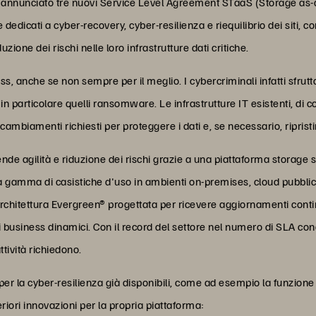
ha annunciato tre nuovi Service Level Agreement STaaS (Storage as-a
edicati a cyber-recovery, cyber-resilienza e riequilibrio dei siti, c
duzione dei rischi nelle loro infrastrutture dati critiche.
ess, anche se non sempre per il meglio. I cybercriminali infatti sfr
 in particolare quelli ransomware. Le infrastrutture IT esistenti, di
di cambiamenti richiesti per proteggere i dati e, se necessario, ripri
iende agilità e riduzione dei rischi grazie a una piattaforma stora
ta gamma di casistiche d'uso in ambienti on-premises, cloud pubblic
rchitettura Evergreen® progettata per ricevere aggiornamenti conti
 business dinamici. Con il record del settore nel numero di SLA concorr
ttività richiedono.
er la cyber-resilienza già disponibili, come ad esempio la funzion
iori innovazioni per la propria piattaforma: