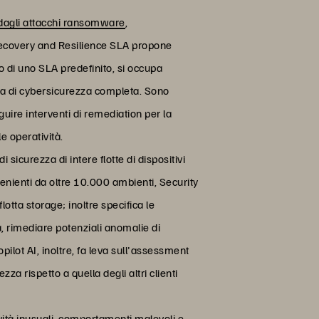
o dagli attacchi ransomware
,
 Recovery and Resilience SLA propone
rno di uno SLA predefinito, si occupa
egia di cybersicurezza completa. Sono
eguire interventi di remediation per la
e operatività.
i sicurezza di intere flotte di dispositivi
venienti da oltre 10.000 ambienti, Security
otta storage; inoltre specifica le
, rimediare potenziali anomalie di
pilot AI, inoltre, fa leva sull'assessment
za rispetto a quella degli altri clienti
ità inusuali, comportamenti malevoli e