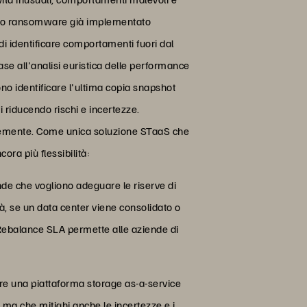
mento ransomware già implementato
 di identificare comportamenti fuori dal
base all'analisi euristica delle performance
sono identificare l'ultima copia snapshot
i riducendo rischi e incertezze.
locemente. Come unica soluzione STaaS che
ora più flessibilità:
nde che vogliono adeguare le riserve di
tà, se un data center viene consolidato o
te Rebalance SLA permette alle aziende di
ire una piattaforma storage as-a-service
, ma che mitighi anche le incertezze e i