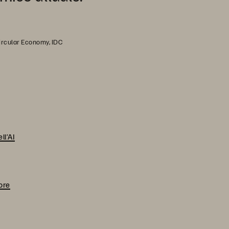
Circular Economy, IDC
ll’AI
tore