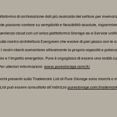
taforma di archiviazione dati più avanzata del settore per memorizz
nde possono contare su semplicità e flessibilità assolute, risparmi
sperienza cloud con un'unica piattaforma Storage as-a-Service unif
sulla nostra architettura Evergreen che evolve di pari passo con le 
titi. I nostri clienti aumentano attivamente la propria capacità e pot
nio e l'impatto energetico. Pure è orgogliosa di essere una realtà c
Per ulteriori informazioni:
www.purestorage.com/it/
.
archi presenti sulla Trademark List di Pure Storage sono marchi o ma
 List può essere consultata all'indirizzo
purestorage.com/trademar