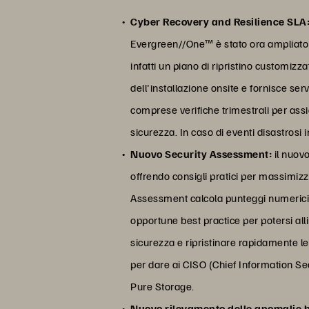
Cyber Recovery and Resilience SLA
Evergreen//One™ è stato ora ampliato 
infatti un piano di ripristino customizz
dell'installazione onsite e fornisce se
comprese verifiche trimestrali per assic
sicurezza. In caso di eventi disastrosi
Nuovo Security Assessment:
il nuovo
offrendo consigli pratici per massimizz
Assessment calcola punteggi numerici co
opportune best practice per potersi al
sicurezza e ripristinare rapidamente le 
per dare ai CISO (Chief Information Secur
Pure Storage.
Nuovo rilevamento delle anomalie b