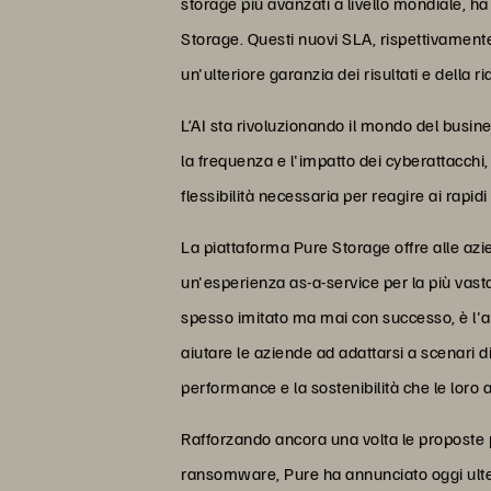
storage più avanzati a livello mondiale, 
Storage. Questi nuovi SLA, rispettivamente d
un'ulteriore garanzia dei risultati e della ri
L’AI sta rivoluzionando il mondo del busin
la frequenza e l'impatto dei cyberattacchi,
flessibilità necessaria per reagire ai rapi
La piattaforma Pure Storage offre alle az
un'esperienza as-a-service per la più vas
spesso imitato ma mai con successo, è l'a
aiutare le aziende ad adattarsi a scenari di
performance e la sostenibilità che le loro a
Rafforzando ancora una volta le proposte p
ransomware, Pure ha annunciato oggi ulter