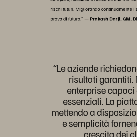
rischi futuri. Migliorando continuamente i 
prova di futuro.” —
Prakash Darji, GM, D
“Le aziende richiedono
risultati garantiti
enterprise capaci 
essenziali. La piat
mettendo a disposizion
e semplicità fornend
crescita dei c