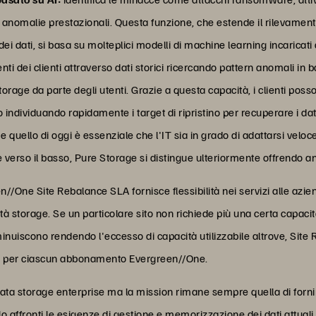
 le anomalie prestazionali. Questa funzione, che estende il rileva
ei dati, si basa su molteplici modelli di machine learning incaricati
ti dei clienti attraverso dati storici ricercando pattern anomali in 
 storage da parte degli utenti. Grazie a questa capacità, i clienti pos
 individuando rapidamente i target di ripristino per recuperare i dat
 quello di oggi è essenziale che l'IT sia in grado di adattarsi ve
 e verso il basso, Pure Storage si distingue ulteriormente offrendo anc
//One Site Rebalance SLA fornisce flessibilità nei servizi alle azie
ità storage. Se un particolare sito non richiede più una certa capaci
 diminuiscono rendendo l'eccesso di capacità utilizzabile altrove, Si
mesi per ciascun abbonamento Evergreen//One.
data storage enterprise ma la mission rimane sempre quella di forn
olo affronti le esigenze di gestione e memorizzazione dei dati attuali