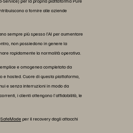
-Service) per la propria piattaforma Pure
ontribuiscono a fornire alle aziende
uttano sempre più spesso l’AI per aumentare
 contro, non possiedono in genere la
stinare rapidamente la normalità operativa.
ge semplice e omogenea completata da
o e hosted. Cuore di questa piattaforma,
nui e senza interruzioni in modo da
enti, i clienti ottengono l'affidabilità, le
e
SafeMode
per il recovery dagli attacchi