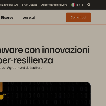
lizzato per l'AI
Trust Center
Opportunità di lavoro
IT / IT
Risorse
pure.ai
Contattaci
mware con innovazioni 
yber-resilienza
Level Agreement del settore.