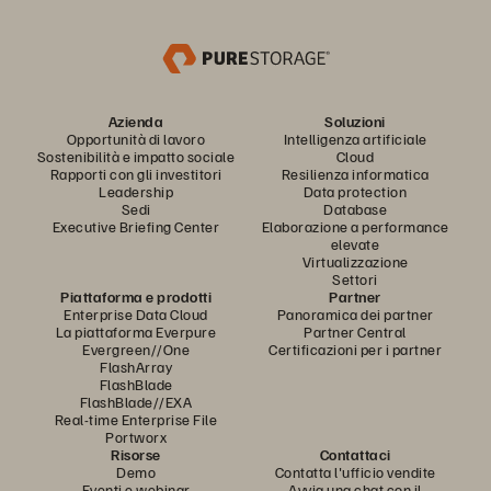
Azienda
Soluzioni
Opportunità di lavoro
Intelligenza artificiale
Sostenibilità e impatto sociale
Cloud
Rapporti con gli investitori
Resilienza informatica
Leadership
Data protection
Sedi
Database
Executive Briefing Center
Elaborazione a performance
elevate
Virtualizzazione
Settori
Piattaforma e prodotti
Partner
Enterprise Data Cloud
Panoramica dei partner
La piattaforma Everpure
Partner Central
Evergreen//One
Certificazioni per i partner
FlashArray
FlashBlade
FlashBlade//EXA
Real-time Enterprise File
Portworx
Risorse
Contattaci
Demo
Contatta l'ufficio vendite
Eventi e webinar
Avvia una chat con il