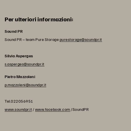
Per ulteriori informazioni:
Sound PR
Sound PR – team Pure Storage
purestorage@soundpr.it
Silvia Asperges
s.asperges@soundpr.it
Pietro Mazzoleni
p.mazzoleni@soundpr.it
Tel.022056951
www.soundpr.it
/
www.facebook.com
/SoundPR