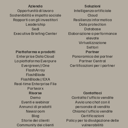
Azienda
Soluzioni
Opportunità di lavoro
Intelligenza artificiale
Sostenibilità e impatto sociale
Cloud
Rapporti con gli investitori
Resilienza informatica
Leadership
Data protection
Sedi
Database
Executive Briefing Center
Elaborazione a performance
elevate
Virtualizzazione
Settori
Piattaforma e prodotti
Partner
Enterprise Data Cloud
Panoramica dei partner
La piattaforma Everpure
Partner Central
Evergreen//One
Certificazioni per i partner
FlashArray
FlashBlade
FlashBlade//EXA
Real-time Enterprise File
Portworx
Risorse
Contattaci
Demo
Contatta l'ufficio vendite
Eventi e webinar
Avvia una chat con il
Annunci di prodotti
personale di vendita
Newsroom
Chiama l'ufficio vendite
Blog
Certificazioni
Storie dei clienti
Policy per la divulgazione delle
Community dei clienti
vulnerabilità