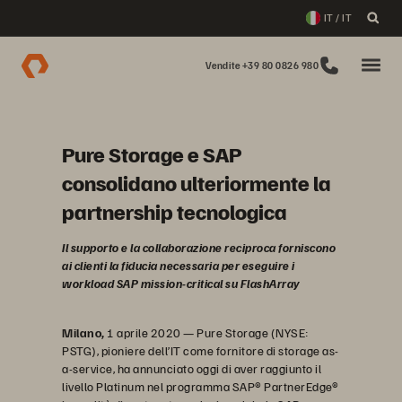
IT / IT
Vendite +39 80 0826 980
Pure Storage e SAP
consolidano ulteriormente la
partnership tecnologica
Il supporto e la collaborazione reciproca forniscono
ai clienti la fiducia necessaria per eseguire i
workload SAP mission-critical su FlashArray
Milano,
1 aprile 2020 — Pure Storage (NYSE:
PSTG), pioniere dell’IT come fornitore di storage as-
a-service, ha annunciato oggi di aver raggiunto il
livello Platinum nel programma SAP® PartnerEdge®