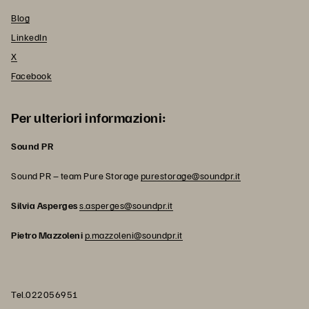
Blog
LinkedIn
X
Facebook
Per ulteriori informazioni:
Sound PR
Sound PR – team Pure Storage
purestorage@soundpr.it
Silvia Asperges
s.asperges@soundpr.it
Pietro Mazzoleni
p.mazzoleni@soundpr.it
Tel.022056951