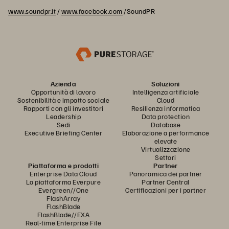
www.soundpr.it
/
www.facebook.com
/SoundPR
Azienda
Soluzioni
Opportunità di lavoro
Intelligenza artificiale
Sostenibilità e impatto sociale
Cloud
Rapporti con gli investitori
Resilienza informatica
Leadership
Data protection
Sedi
Database
Executive Briefing Center
Elaborazione a performance
elevate
Virtualizzazione
Settori
Piattaforma e prodotti
Partner
Enterprise Data Cloud
Panoramica dei partner
La piattaforma Everpure
Partner Central
Evergreen//One
Certificazioni per i partner
FlashArray
FlashBlade
FlashBlade//EXA
Real-time Enterprise File