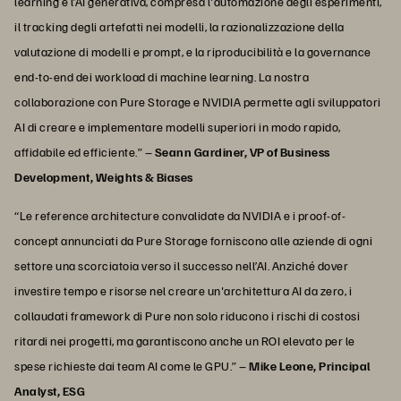
learning e l’AI generativa, compresa l'automazione degli esperimenti,
il tracking degli artefatti nei modelli, la razionalizzazione della
valutazione di modelli e prompt, e la riproducibilità e la governance
end-to-end dei workload di machine learning. La nostra
collaborazione con Pure Storage e NVIDIA permette agli sviluppatori
AI di creare e implementare modelli superiori in modo rapido,
affidabile ed efficiente.” –
Seann Gardiner, VP of Business
Development, Weights & Biases
“Le reference architecture convalidate da NVIDIA e i proof-of-
concept annunciati da Pure Storage forniscono alle aziende di ogni
settore una scorciatoia verso il successo nell’AI. Anziché dover
investire tempo e risorse nel creare un'architettura AI da zero, i
collaudati framework di Pure non solo riducono i rischi di costosi
ritardi nei progetti, ma garantiscono anche un ROI elevato per le
spese richieste dai team AI come le GPU.” –
Mike Leone, Principal
Analyst, ESG