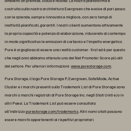
ambienti on premise, cloud e hosted. La nostra piattaforma è
costruita sulla nostra architettura Evergreen che evolve di pari passo
con le aziende, sempre rinnovata e migliore, con zero tempi di
inattività pianificati, garantiti. I nostri clienti aumentano attivamente
la propria capacità e potenza di elaborazione, riducendo al contempo
in modo significativo le emissioni di carbonio e l'impatto energetico.
Pure è orgogliosa di essere una realtà customer- first ed è per questo
che negli anni abbiamo ottenuto uno dei Net Promoter Score più alti
del settore. Per ulteriori informazioni:
www.purestorage.com
.
Pure Storage, il logo Pure Storage P, Evergreen, SafeMode, Active
Cluster e i marchi presenti sulla Trademark List di Pure Storage sono
marchi o marchi registrati di Pure Storage Inc. negli Stati Uniti e/o in
altri Paesi. La Trademark List può essere consultata
all'indirizzo
purestorage.com/trademarks
. Altri nomi citati possono
essere marchi appartenenti ai rispettivi proprietari.