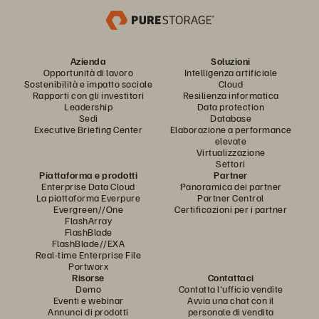
Azienda
Soluzioni
Opportunità di lavoro
Intelligenza artificiale
Sostenibilità e impatto sociale
Cloud
Rapporti con gli investitori
Resilienza informatica
Leadership
Data protection
Sedi
Database
Executive Briefing Center
Elaborazione a performance
elevate
Virtualizzazione
Settori
Piattaforma e prodotti
Partner
Enterprise Data Cloud
Panoramica dei partner
La piattaforma Everpure
Partner Central
Evergreen//One
Certificazioni per i partner
FlashArray
FlashBlade
FlashBlade//EXA
Real-time Enterprise File
Portworx
Risorse
Contattaci
Demo
Contatta l'ufficio vendite
Eventi e webinar
Avvia una chat con il
Annunci di prodotti
personale di vendita