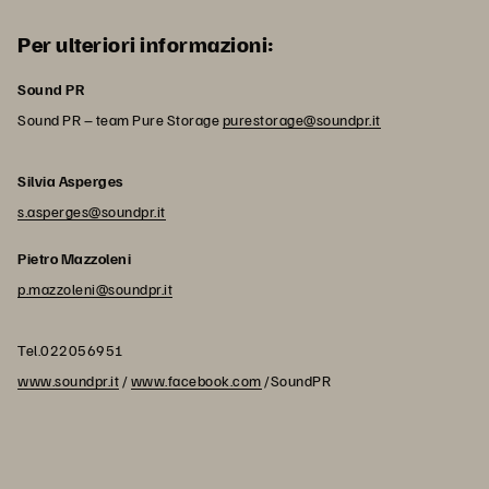
Per ulteriori informazioni:
Sound PR
Sound PR – team Pure Storage
purestorage@soundpr.it
Silvia Asperges
s.asperges@soundpr.it
Pietro Mazzoleni
p.mazzoleni@soundpr.it
Tel.022056951
www.soundpr.it
/
www.facebook.com
/SoundPR