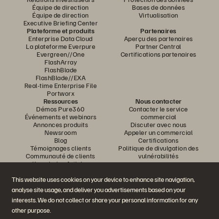
Équipe de direction
Bases de données
Équipe de direction
Virtualisation
Executive Briefing Center
Plateforme et produits
Partenaires
Enterprise Data Cloud
Aperçu des partenaires
La plateforme Everpure
Partner Central
Evergreen//One
Certifications partenaires
FlashArray
FlashBlade
FlashBlade//EXA
Real-time Enterprise File
Portworx
Ressources
Nous contacter
Démos Pure360
Contacter le service
Événements et webinars
commercial
Annonces produits
Discuter avec nous
Newsroom
Appeler un commercial
Blog
Certifications
Témoignages clients
Politique de divulgation des
Communauté de clients
vulnérabilités
Knowledge Articles
This website uses cookies on your device to enhance site navigation,
analyse site usage, and deliver you advertisements based on your
Rejoignez la conversation
interests. We do not collect or share your personal information for any
Suivez-nous sur tous les réseaux sociaux Everpure
other purpose.