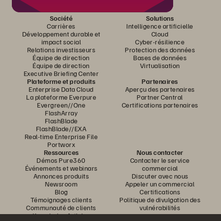
Société
Solutions
Carrières
Intelligence artificielle
Développement durable et
Cloud
impact social
Cyber-résilience
Relations investisseurs
Protection des données
Équipe de direction
Bases de données
Équipe de direction
Virtualisation
Executive Briefing Center
Plateforme et produits
Partenaires
Enterprise Data Cloud
Aperçu des partenaires
La plateforme Everpure
Partner Central
Evergreen//One
Certifications partenaires
FlashArray
FlashBlade
FlashBlade//EXA
Real-time Enterprise File
Portworx
Ressources
Nous contacter
Démos Pure360
Contacter le service
Événements et webinars
commercial
Annonces produits
Discuter avec nous
Newsroom
Appeler un commercial
Blog
Certifications
Témoignages clients
Politique de divulgation des
Communauté de clients
vulnérabilités
Knowledge Articles