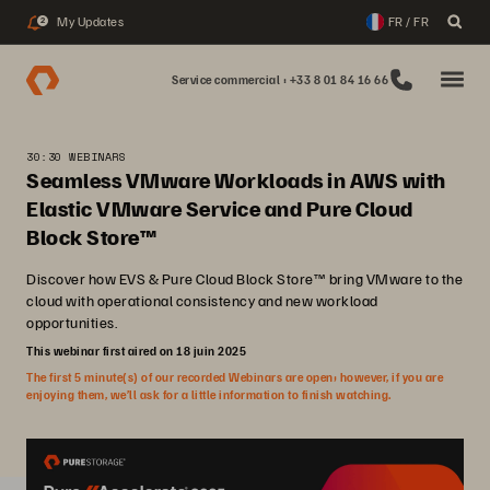
My Updates
FR / FR
2
Service commercial : +33 8 01 84 16 66
30:30 WEBINARS
Seamless VMware Workloads in AWS with
Elastic VMware Service and Pure Cloud
Block Store™
Discover how EVS & Pure Cloud Block Store™ bring VMware to the
cloud with operational consistency and new workload
opportunities.
This webinar first aired on 18 juin 2025
The first 5 minute(s) of our recorded Webinars are open; however, if you are
enjoying them, we’ll ask for a little information to finish watching.