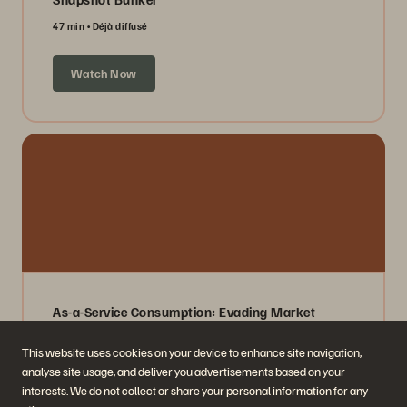
47 min
Déjà diffusé
Watch Now
As-a-Service Consumption: Evading Market
Volatility
This website uses cookies on your device to enhance site navigation,
40 min
Déjà diffusé
analyse site usage, and deliver you advertisements based on your
interests. We do not collect or share your personal information for any
Watch Now