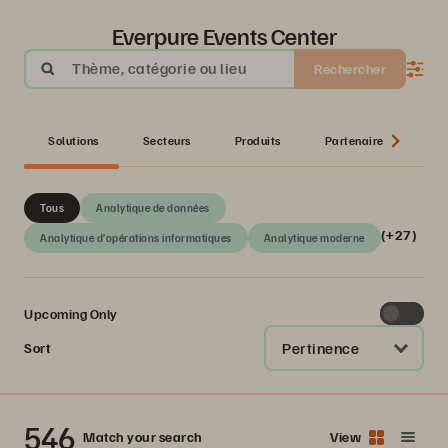
Everpure Events Center
Thème, catégorie ou lieu
Rechercher
Solutions
Secteurs
Produits
Partenaire
Sér
Tous
Analytique de données
(+27)
Analytique d’opérations informatiques
Analytique moderne
Upcoming Only
Pertinence
Sort
546
Match your search
View