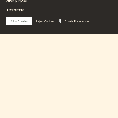
other purpose.
Learn more
Allow Cookies
Reject Cookies
Cookie Preferences
Main Menu
Notre plateforme
The Vision for the New Data Dynamic
Produits
20 min
Déjà diffusé
Solutions
Watch Now
Support
En savoir plus
Back to search