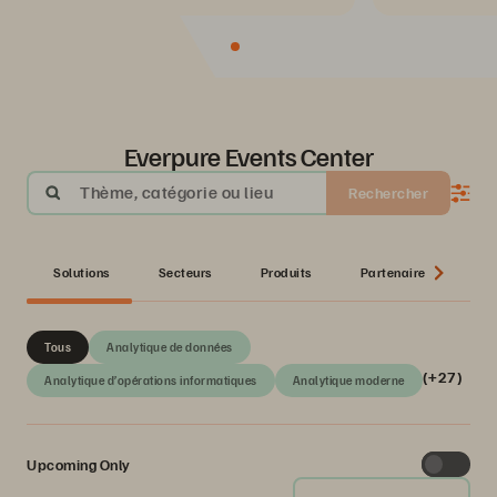
Everpure Events Center
Thème, catégorie ou lieu
Rechercher
Solutions
Secteurs
Produits
Partenaire
Sér
Tous
Analytique de données
(+27)
Analytique d’opérations informatiques
Analytique moderne
Upcoming Only