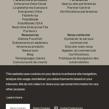
Enterprise Data Cloud
Aperçu des partenaires
La plateforme Everpure
Partner Central
Evergreen//One
Certifications partenaires
FlashArray
FlashBlade
FlashBlade//EXA
Real-time Enterprise File
Portworx
Ressources
Nous contacter
Démos Pure360
Contacter le service
Événements et webinars
commercial
Annonces produits
Discuter avec nous
Newsroom
Appeler un commercial
Blog
Certifications
Témoignages clients
Politique de divulgation des
Communauté de clients
vulnérabilités
Knowledge Articles
This website uses cookies on your device to enhance site navigation,
analyse site usage, and deliver you advertisements based on your
Rejoignez la conversation
interests. We do not collect or share your personal information for any
Suivez-nous sur tous les réseaux sociaux Everpure
other purpose.
Learn more
© 2026 Everpure, Inc. Tous droits réservés.
Allow Cookies
Reject Cookies
Cookie Preferences