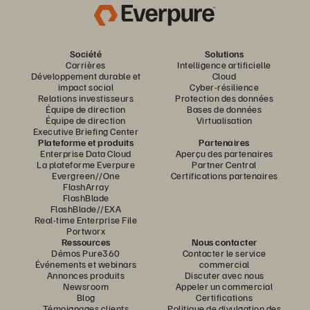
Société
Solutions
Carrières
Intelligence artificielle
Développement durable et
Cloud
impact social
Cyber-résilience
Relations investisseurs
Protection des données
Équipe de direction
Bases de données
Équipe de direction
Virtualisation
Executive Briefing Center
Plateforme et produits
Partenaires
Enterprise Data Cloud
Aperçu des partenaires
La plateforme Everpure
Partner Central
Evergreen//One
Certifications partenaires
FlashArray
FlashBlade
FlashBlade//EXA
Real-time Enterprise File
Portworx
Ressources
Nous contacter
Démos Pure360
Contacter le service
Événements et webinars
commercial
Annonces produits
Discuter avec nous
Newsroom
Appeler un commercial
Blog
Certifications
Témoignages clients
Politique de divulgation des