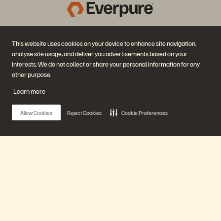
Société
Solutions
This website uses cookies on your device to enhance site navigation,
Carrières
Intelligence artificielle
Développement durable et
Cloud
analyse site usage, and deliver you advertisements based on your
impact social
Cyber-résilience
interests. We do not collect or share your personal information for any
Relations investisseurs
Protection des données
other purpose.
Équipe de direction
Bases de données
Équipe de direction
Virtualisation
Learn more
Executive Briefing Center
Plateforme et produits
Partenaires
Enterprise Data Cloud
Aperçu des partenaires
Allow Cookies
Reject Cookies
Cookie Preferences
La plateforme Everpure
Partner Central
Evergreen//One
Certifications partenaires
FlashArray
FlashBlade
FlashBlade//EXA
Real-time Enterprise File
Main Menu
Portworx
Ressources
Nous contacter
Démos Pure360
Contacter le service
Événements et webinars
commercial
Notre plateforme
Annonces produits
Discuter avec nous
Newsroom
Appeler un commercial
Blog
Certifications
Produits
Témoignages clients
Politique de divulgation des