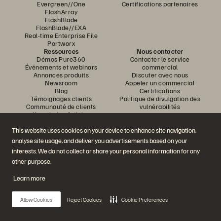
Evergreen//One
Certifications partenaires
FlashArray
FlashBlade
FlashBlade//EXA
Real-time Enterprise File
Portworx
Ressources
Nous contacter
Démos Pure360
Contacter le service
Événements et webinars
commercial
Annonces produits
Discuter avec nous
Newsroom
Appeler un commercial
Blog
Certifications
Témoignages clients
Politique de divulgation des
Communauté de clients
vulnérabilités
Knowledge Articles
This website uses cookies on your device to enhance site navigation,
analyse site usage, and deliver you advertisements based on your
Rejoignez la conversation
interests. We do not collect or share your personal information for any
Suivez-nous sur tous les réseaux sociaux Everpure
other purpose.
Learn more
© 2026 Everpure, Inc. Tous droits réservés.
Allow Cookies
Reject Cookies
Cookie Preferences
Confidentialité
Conditions d’utilisation du site Web
Informations juridiques
Trust Center
Paramètres des cookies
Ne pas vendre ou partager mes données