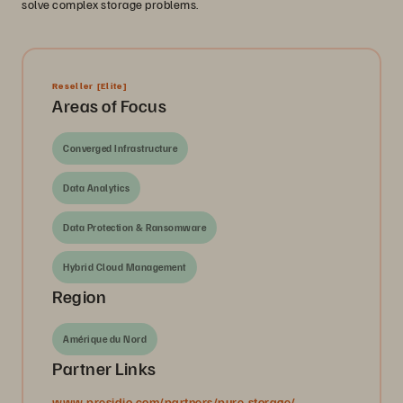
solve complex storage problems.
Reseller
[Elite]
Areas of Focus
Converged Infrastructure
Data Analytics
Data Protection & Ransomware
Hybrid Cloud Management
Region
Amérique du Nord
Partner Links
www.presidio.com/partners/pure-storage/