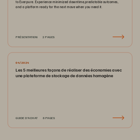
to Everpure. Experience minimized downtime,predictable outcomes,
and a platform ready for the next move when you need it.
PRÉSENTATION
2 PAGES
04/2024
Les 5 meilleures façons de réaliser des économies avec
une plateforme de stockage de données homogène
GUIDE D’ACHAT
8 PAGES