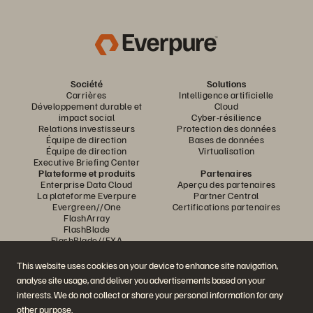
Société
Solutions
Carrières
Intelligence artificielle
Développement durable et
Cloud
impact social
Cyber-résilience
Relations investisseurs
Protection des données
Équipe de direction
Bases de données
Équipe de direction
Virtualisation
Executive Briefing Center
Plateforme et produits
Partenaires
Enterprise Data Cloud
Aperçu des partenaires
La plateforme Everpure
Partner Central
Evergreen//One
Certifications partenaires
FlashArray
FlashBlade
FlashBlade//EXA
Real-time Enterprise File
Portworx
This website uses cookies on your device to enhance site navigation,
Ressources
Nous contacter
analyse site usage, and deliver you advertisements based on your
Démos Pure360
Contacter le service
interests. We do not collect or share your personal information for any
Événements et webinars
commercial
Annonces produits
Discuter avec nous
other purpose.