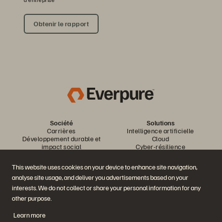
Obtenir le rapport
Société
Solutions
Carrières
Intelligence artificielle
Développement durable et
Cloud
impact social
Cyber-résilience
Relations investisseurs
Protection des données
Équipe de direction
Bases de données
This website uses cookies on your device to enhance site navigation,
Équipe de direction
Virtualisation
analyse site usage, and deliver you advertisements based on your
Executive Briefing Center
Plateforme et produits
Partenaires
interests. We do not collect or share your personal information for any
Enterprise Data Cloud
Aperçu des partenaires
other purpose.
La plateforme Everpure
Partner Central
Evergreen//One
Certifications partenaires
Learn more
FlashArray