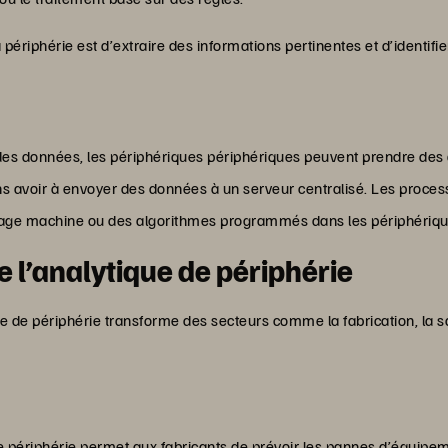
a périphérie est d’extraire des informations pertinentes et d’identif
e des données, les périphériques périphériques peuvent prendre de
ns avoir à envoyer des données à un serveur centralisé. Les proces
sage machine ou des algorithmes programmés dans les périphériqu
e l’analytique de périphérie
e de périphérie transforme des secteurs comme la fabrication, la sa
de périphérie permet aux fabricants de prévoir les pannes d’équipem