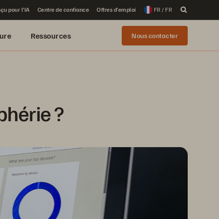
çu pour l’IA
Centre de confiance
Offres d’emploi
FR / FR
ure
Ressources
Nous contacter
phérie ? 