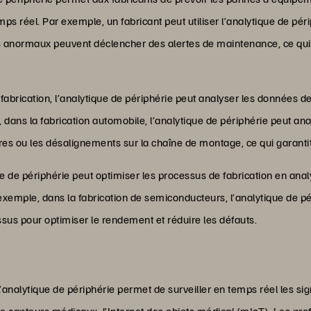
s réel. Par exemple, un fabricant peut utiliser l’analytique de pér
 anormaux peuvent déclencher des alertes de maintenance, ce qui 
abrication, l’analytique de périphérie peut analyser les données de
dans la fabrication automobile, l’analytique de périphérie peut an
res ou les désalignements sur la chaîne de montage, ce qui garantit 
ue de périphérie peut optimiser les processus de fabrication en ana
xemple, dans la fabrication de semiconducteurs, l’analytique de pé
sus pour optimiser le rendement et réduire les défauts.
L’analytique de périphérie permet de surveiller en temps réel les si
 de capteurs médicaux, l’Internet des objets médical (mIoT). Les pro