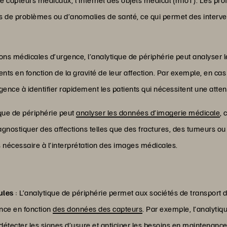
s de problèmes ou d’anomalies de santé, ce qui permet des interve
ions médicales d’urgence, l’analytique de périphérie peut analyser
ients en fonction de la gravité de leur affection. Par exemple, en ca
rgence à identifier rapidement les patients qui nécessitent une atte
ique de périphérie peut
analyser les données d’imagerie médicale
,
agnostiquer des affections telles que des fractures, des tumeurs o
s nécessaire à l’interprétation des images médicales.
ules
: L’analytique de périphérie permet aux sociétés de transport d
ance en fonction
des données des capteurs
. Par exemple, l’analytiq
ecter les signes d’usure et anticiper les besoins en maintenance, 