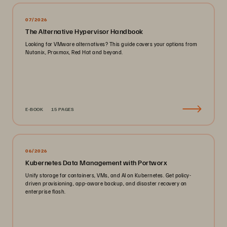
07/2026
The Alternative Hypervisor Handbook
Looking for VMware alternatives? This guide covers your options from
Nutanix, Proxmox, Red Hat and beyond.
E-BOOK
15 PAGES
06/2026
Kubernetes Data Management with Portworx
Unify storage for containers, VMs, and AI on Kubernetes. Get policy-
driven provisioning, app-aware backup, and disaster recovery on
enterprise flash.