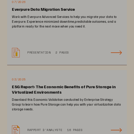
07/2026
Everpure Data Migration Service
Work with Everpure Advanced Services to help you migrate your data to
Everpure. Experience minimized downtime,predictable outcomes, and a
platform ready for the next move when you need it.
PRÉSENTATION
2 PAGES
03/2025
ESG Report: The Economic Benefits of Pure Storage in
Virtualized Environments
Download this Economic Validation conducted by Enterprise Strategy
Group to learn how Pure Storage can help you with your virtualization data
storage needs.
RAPPORT D’ANALYSTE
16 PAGES