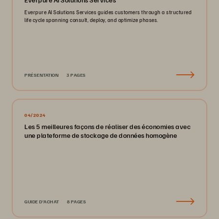
Everpure AI Solutions Services guides customers through a structured
life cycle spanning consult, deploy, and optimize phases.
PRÉSENTATION
3 PAGES
04/2024
Les 5 meilleures façons de réaliser des économies avec
une plateforme de stockage de données homogène
GUIDE D’ACHAT
8 PAGES