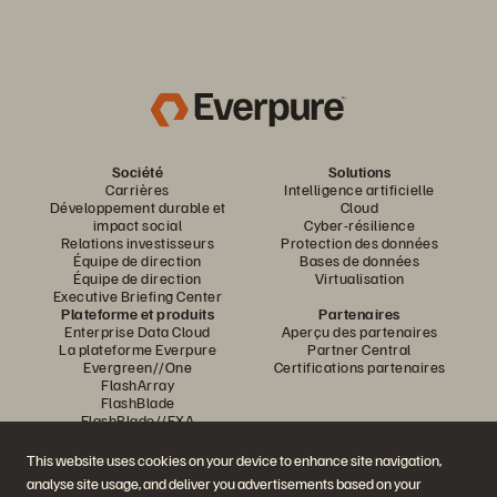
Société
Solutions
Carrières
Intelligence artificielle
Développement durable et
Cloud
impact social
Cyber-résilience
Relations investisseurs
Protection des données
Équipe de direction
Bases de données
Équipe de direction
Virtualisation
Executive Briefing Center
Plateforme et produits
Partenaires
Enterprise Data Cloud
Aperçu des partenaires
La plateforme Everpure
Partner Central
Evergreen//One
Certifications partenaires
FlashArray
FlashBlade
FlashBlade//EXA
Real-time Enterprise File
Portworx
This website uses cookies on your device to enhance site navigation,
Ressources
Nous contacter
analyse site usage, and deliver you advertisements based on your
Démos Pure360
Contacter le service