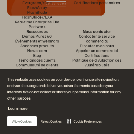
Evergreen//One
Certifications partenaires
FlashArray
FlashBlade
FlashBlade//EXA
Real-time Enterprise File
Portworx
Ressources
Nous contacter
Démos Pure360
Contacter le service
Événements et webinars
commercial
Annonces produits
Discuter avec nous
Newsroom
Appeler un commercial
Blog
Certifications
Témoignages clients
Politique de divulgation des
Communauté de clients
vulnérabilités
Knowledge Articles
This website uses cookies on your device to enhance site navigation,
analyse site usage, and deliver you advertisements based on your
Rejoignez la conversation
interests. We do not collect or share your personal information for any
Suivez-nous sur tous les réseaux sociaux Everpure
other purpose.
Learn more
© 2026 Everpure, Inc. Tous droits réservés.
Allow Cookies
Reject Cookies
Cookie Preferences
Confidentialité
Conditions d’utilisation du site Web
Informations juridiques
Trust Center
Paramètres des cookies
Ne pas vendre ou partager mes données