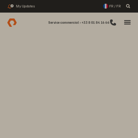
My Updates
FR / FR
2
Service commercial : +33 8 01 84 16 66
Go Do Good
Pure Storage et Pure Good Foundation mobilisent les employés et
les organisations à but non lucratif pour avoir un impact positif sur