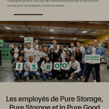
campagnes de dons, ainsi que des événements bénévoles en personne et
luc
virtuels pour nos employés à travers le monde.
met
per
Les employés de Pure Storage,
Pure Storage et la Pure Good